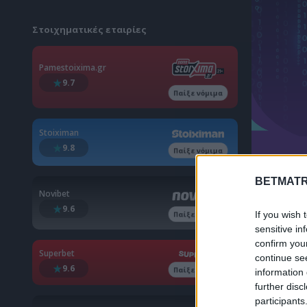
Στοιχηματικές εταιρίες
Pamestoixima.gr
9.7
Παίξε νόμιμα
Stoiximan
9.8
Παίξε νόμιμα
BETMATR
Novibet
Συνολ
9.6
If you wish 
Παίξε νόμιμα
sensitive in
ΣΕΠ 20
confirm you
Superbet
continue se
9.6
Παίξε νόμιμα
information 
further disc
participants