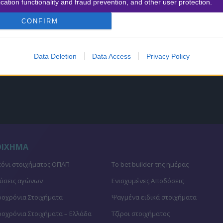
cation functionality and fraud prevention, and other user protection.
CONFIRM
Data Deletion
Data Access
Privacy Policy
ΟΙΧΗΜΑ
όνι στοιχήματος ΟΠΑΠ
To bet builder της ημέρας
ύσεις αγώνων
Ενισχυμένες Αποδόσεις
οχρόνια Στοιχήματα
Ψαγμένα ειδικά στοιχήματα
οχρόνια Στοιχήματα – Ελλάδα
Τζίροι στοιχήματος