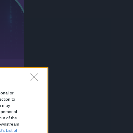
sonal or
ection to
ou may
 personal
out of the
 downstream
B’s List of