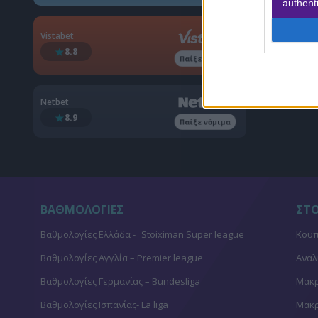
authenti
Vistabet
8.8
Παίξε νόμιμα
Netbet
8.9
Παίξε νόμιμα
ΒΑΘΜΟΛΟΓΙΕΣ
ΣΤ
Βαθμολογίες Ελλάδα - Stoiximan Super league
Κουπ
Βαθμολογίες Aγγλία – Premier league
Αναλ
Βαθμολογίες Γερμανίας – Bundesliga
Μακρ
Βαθμολογίες Ισπανίας- La liga
Μακρ