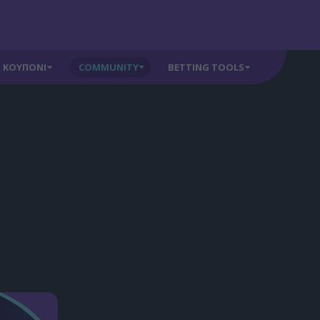
ΚΟΥΠΟΝΙ
COMMUNITY
BETTING TOOLS