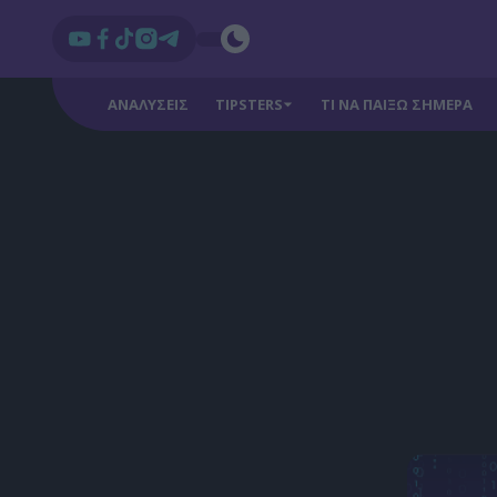
ΑΝΑΛΥΣΕΙΣ
TIPSTERS
ΤΙ ΝΑ ΠΑΙΞΩ ΣΗΜΕΡΑ