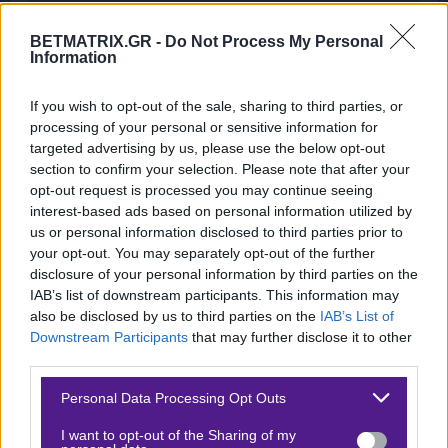
Φόρμα
-
BETMATRIX.GR -
Do Not Process My Personal
Information
If you wish to opt-out of the sale, sharing to third parties, or
processing of your personal or sensitive information for
Τρέχοντα στοιχήματα
targeted advertising by us, please use the below opt-out
section to confirm your selection. Please note that after your
opt-out request is processed you may continue seeing
interest-based ads based on personal information utilized by
us or personal information disclosed to third parties prior to
your opt-out. You may separately opt-out of the further
disclosure of your personal information by third parties on the
IAB’s list of downstream participants. This information may
also be disclosed by us to third parties on the
IAB’s List of
Δεν υπάρχουν στοιχήματα
Downstream Participants
that may further disclose it to other
third parties.
Please note that this website/app uses one or more Google
Personal Data Processing Opt Outs
services and may gather and store information including but
not limited to your visit or usage behaviour. You may click to
I want to opt-out of the Sharing of my