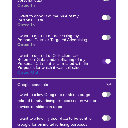
Τελευταία στοιχήματα
personal data.
grant or deny consent to Google and its third-party tags to
Opted In
use your data for below specified purposes in below Google
consent section.
I want to opt-out of the Sale of my
Personal Data.
Opted In
I want to opt-out of processing my
Personal Data for Targeted Advertising.
Opted In
Δεν υπάρχουν στοιχήματα
I want to opt-out of Collection, Use,
Retention, Sale, and/or Sharing of my
Personal Data that Is Unrelated with the
Purposes for which it was collected.
Opted Out
Google consents
I want to allow Google to enable storage
ΒΑΘΜΟΛΟΓΙΕΣ
related to advertising like cookies on web or
device identifiers in apps.
Βαθμολογίες Ελλάδα - Stoiximan
Super league
I want to allow my user data to be sent to
Βαθμολογίες Aγγλία – Premier league
Google for online advertising purposes.