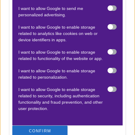
Βαθμολογίες Γερμανίας – Bundesliga
I want to allow Google to send me
personalized advertising.
Βαθμολογίες Ισπανίας- La liga
Βαθμολογίες Ιταλίας- Serie A
I want to allow Google to enable storage
related to analytics like cookies on web or
Βαθμολογίες Γαλλίας-League 1
device identifiers in apps.
I want to allow Google to enable storage
related to functionality of the website or app.
ΣΤΟΙΧΗΜΑ
I want to allow Google to enable storage
Κουπόνι στοιχήματος ΟΠΑΠ
related to personalization.
To bet builder της ημέρας
I want to allow Google to enable storage
Αναλύσεις αγώνων
related to security, including authentication
Ενισχυμένες Αποδόσεις
functionality and fraud prevention, and other
user protection.
Μακροχρόνια Στοιχήματα
Ψαγμένα ειδικά στοιχήματα
Μακροχρόνια Στοιχήματα – Ελλάδα
CONFIRM