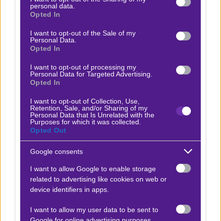
personal data.
grant or deny consent to Google and its third-party tags to
την επιστροφή του από την διακοπή. Η ομάδα
Opted In
use your data for below specified purposes in below Google
σημείωσε εντυπωσιακή νίκη επί της Βίντερτουρ,
consent section.
I want to opt-out of the Sale of my
Personal Data.
κατακτώντας τη δεύτερη θέση στο πρωτάθλημα. Η
Opted In
επίθεση της ομάδας, με πρωταγωνιστές τους
I want to opt-out of processing my
Φάσναχτ και Μπεντιά, έχει αποδειχθεί ιδιαίτερα
Personal Data for Targeted Advertising.
αποτελεσματική, καθώς οι δύο παίκτες έχουν
Opted In
συμβάλει σημαντικά στο σκοράρισμα. Ωστόσο, η
I want to opt-out of Collection, Use,
Retention, Sale, and/or Sharing of my
ευρωπαϊκή πορεία της Γιουνγκ Μπόις δεν ήταν
Personal Data that Is Unrelated with the
Purposes for which it was collected.
εξίσου επιτυχημένη.
Opted Out
Αγωνιστικά Νέα
Google consents
Η βαριά ήττα από τον ΠΑΟΚ στην Τούμπα
I want to allow Google to enable storage
αποκάλυψε αδυναμίες στην άμυνα, ειδικά μετά την
related to advertising like cookies on web or
device identifiers in apps.
αποβολή του Γκίγκοβιτς. Παρά τις δυσκολίες, η
ομάδα παραμένει ανταγωνιστική και διατηρεί
I want to allow my user data to be sent to
ελπίδες πρόκρισης, αν και το πρόγραμμα που
Google for online advertising purposes.