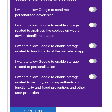
ακολουθεί είναι ιδιαίτερα απαιτητικό. Οι
I want to allow Google to send me
τραυματισμοί και οι τιμωρίες, όπως του Γκίγκοβιτς
personalized advertising.
και του Φερνάντες, αποτελούν επιπλέον
I want to allow Google to enable storage
προκλήσεις που πρέπει να αντιμετωπιστούν.
related to analytics like cookies on web or
device identifiers in apps.
I want to allow Google to enable storage
ΣΤΑΤΙΣΤΙΚΑ
related to functionality of the website or app.
I want to allow Google to enable storage
related to personalization.
Δεν υπάρχει βαθμολογία για τη συγκεκριμένη
ανάλυση.
I want to allow Google to enable storage
related to security, including authentication
functionality and fraud prevention, and other
user protection.
CONFIRM