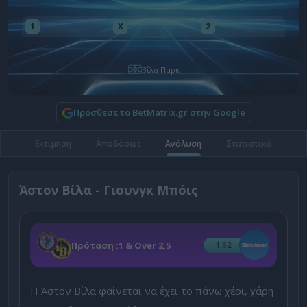
1
X
2
Βίλα Παρκ
Πρόσθεσε το BetMatrix.gr στην Google
Εκτίμηση
Αποδόσεις
Ανάλυση
Στατιστικά
Άστον Βίλα - Γιουνγκ Μπόις
Πρόταση :
1 & Over 2,5
1.62
Η Άστον Βίλα φαίνεται να έχει το πάνω χέρι, χάρη