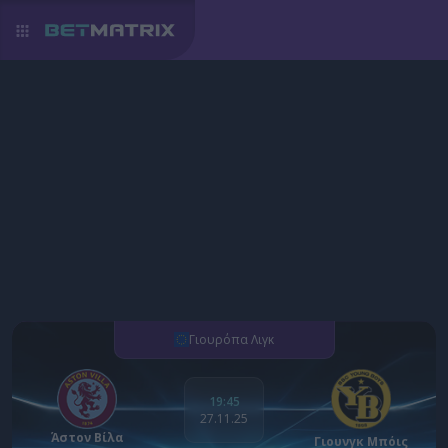
Γιουρόπα Λιγκ
19:45
27.11.25
Άστον Βίλα
Γιουνγκ Μπόις