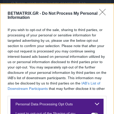
Ο Έμερι, χρησιμοποιώντας στρατηγικά το
ροτέισον, κατάφερε να διατηρήσει την ομάδα
BETMATRIX.GR -
Do Not Process My Personal
φρέσκια και αποτελεσματική. Παρά την απουσία
Information
του Τάιρον Μινγκς λόγω τραυματισμού, η
If you wish to opt-out of the sale, sharing to third parties, or
επιστροφή των Ονάνα και Γκαρθία ενισχύει τις
processing of your personal or sensitive information for
επιλογές της ομάδας, ειδικά στην άμυνα και το
targeted advertising by us, please use the below opt-out
κέντρο. Η Βίλα δείχνει αποφασισμένη να συνεχίσει
section to confirm your selection. Please note that after your
opt-out request is processed you may continue seeing
την επιτυχημένη πορεία της, τόσο στο εσωτερικό
interest-based ads based on personal information utilized by
όσο και στο ευρωπαϊκό πεδίο.
us or personal information disclosed to third parties prior to
your opt-out. You may separately opt-out of the further
disclosure of your personal information by third parties on the
IAB’s list of downstream participants. This information may
ΓΙΟΥΝΓΚ ΜΠΟΙΣ
also be disclosed by us to third parties on the
IAB’s List of
Downstream Participants
that may further disclose it to other
third parties.
Ρεπορτάζ
Please note that this website/app uses one or more Google
Personal Data Processing Opt Outs
Η Γιουνγκ Μπόις, με τον Χεράρδο Σεοάνε στο
services and may gather and store information including but
τιμόνι, έχει δείξει σημάδια βελτίωσης, ειδικά μετά
not limited to your visit or usage behaviour. You may click to
I want to opt-out of the Sharing of my