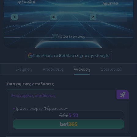
Ιρλανδία
Αρμενία
1
X
2
Αβίβα Στέντιουμ
Πρόσθεσε το BetMatrix.gr στην Google
Εκτίμηση
Αποδόσεις
Ανάλυση
Στατιστικά
Ενισχυμένες αποδόσεις
Ενισχυμένες αποδόσεις
Πρώτος σκόρερ Φέργκιουσον
5.00
5.50