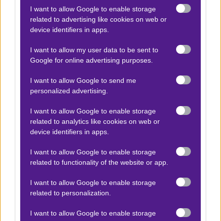
επανάληψη της επιτυχίας. Η στρατηγική της
I want to allow Google to enable storage
ομάδας θα πρέπει να επικεντρωθεί στην
related to advertising like cookies on web or
αποτελεσματική άμυνα και την εκμετάλλευση των
device identifiers in apps.
αντεπιθέσεων, καθώς η νίκη είναι ζωτικής
I want to allow my user data to be sent to
σημασίας για να διατηρήσει τις ελπίδες της για
Google for online advertising purposes.
πρόκριση.
I want to allow Google to send me
Αγωνιστικά Νέα
personalized advertising.
Οι απουσίες των Σεβικιάν και άλλων βασικών
I want to allow Google to enable storage
related to analytics like cookies on web or
παικτών λόγω τραυματισμών ή μη κλήσεων
device identifiers in apps.
δημιουργούν επιπλέον προκλήσεις για την
Αρμενία, η οποία πρέπει να βρει τρόπο να
I want to allow Google to enable storage
related to functionality of the website or app.
ανακόψει την ορμή της Ιρλανδίας και να
εκμεταλλευτεί τις αδυναμίες της.
I want to allow Google to enable storage
related to personalization.
I want to allow Google to enable storage