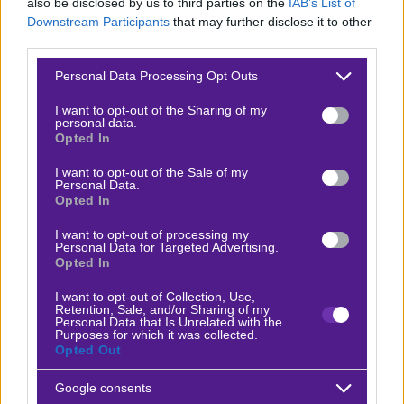
also be disclosed by us to third parties on the
IAB’s List of
Downstream Participants
that may further disclose it to other
third parties.
ΑΡΜΕΝΙΑ
Please note that this website/app uses one or more Google
Personal Data Processing Opt Outs
services and may gather and store information including but
not limited to your visit or usage behaviour. You may click to
I want to opt-out of the Sharing of my
Ρεπορτάζ
personal data.
grant or deny consent to Google and its third-party tags to
Opted In
use your data for below specified purposes in below Google
Η Αρμενία, από την άλλη πλευρά, έρχεται από μια
consent section.
I want to opt-out of the Sale of my
ήττα στην Ουγγαρία, όπου άντεξε μόνο για ένα
Personal Data.
Opted In
ημίχρονο πριν λυγίσει. Παρά την καλή αρχική
άμυνα, η ομάδα δεν κατάφερε να διατηρήσει την
I want to opt-out of processing my
Personal Data for Targeted Advertising.
απόδοσή της και υποχώρησε, επιτρέποντας στην
Opted In
αντίπαλο να κυριαρχήσει με κατοχή και ευκαιρίες.
I want to opt-out of Collection, Use,
Η ομάδα του Μελικιάν έχει μόνο μία νίκη στα
Retention, Sale, and/or Sharing of my
Personal Data that Is Unrelated with the
τελευταία επτά παιχνίδια της, γεγονός που την
Purposes for which it was collected.
Opted Out
καθιστά ασταθή και ευάλωτη. Ωστόσο, η νίκη επί
της Ιρλανδίας στον πρώτο γύρο δίνει ελπίδες για
Google consents