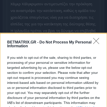
Χέιμιρ Χάλγκριμσον αντιμετωπίζει την πρόκληση
να αναστρέψει την κατάσταση, καθώς η ομάδα του
χρειάζεται επειγόντως νίκη για να διατηρήσει τις
ελπίδες της για την κατάκτηση της δεύτερης θέσης.
Η Ιρλανδία πρέπει να βρει τη δύναμη να επιβληθεί
στο παιχνίδι και να εκμεταλλευτεί τις ευκαιρίες
BETMATRIX.GR -
Do Not Process My Personal
της, καθώς η νίκη είναι μονόδρομος.
Information
Αγωνιστικά Νέα
If you wish to opt-out of the sale, sharing to third parties, or
processing of your personal or sensitive information for
Η απουσία του Κάλεν λόγω τιμωρίας και η
targeted advertising by us, please use the below opt-out
αμφιβολία γύρω από τη συμμετοχή του Εμποσέλε
section to confirm your selection. Please note that after your
προσθέτουν επιπλέον προβλήματα στην ήδη
opt-out request is processed you may continue seeing
interest-based ads based on personal information utilized by
πιεσμένη ομάδα. Η αντικατάσταση του Κάλεν από
us or personal information disclosed to third parties prior to
τον Κόβεντρι και η πιθανή συμμετοχή των
your opt-out. You may separately opt-out of the further
ΜακΑτίρ και Τζόνστον είναι πιθανές λύσεις για
disclosure of your personal information by third parties on the
IAB’s list of downstream participants. This information may
την ενίσχυση της ομάδας.