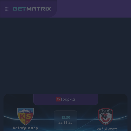
Τουρκία
13:30
22.11.25
Καϊσέρισπορ
Γκαζιάντεπ