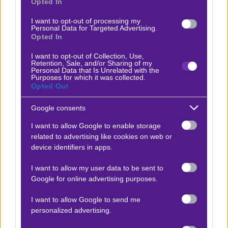
Μπουράκ Γιλμάζ. Παρά την ισοπαλία 2-2 με τη
Opted In
Ρίζεσπορ, η ομάδα έχει καταφέρει να διατηρήσει
I want to opt-out of processing my
Personal Data for Targeted Advertising.
μια σταθερή πορεία, χάνοντας μόνο μία φορά στις
Opted In
τελευταίες έντεκα αναμετρήσεις της. Η ομάδα έχει
I want to opt-out of Collection, Use,
δείξει ικανότητα στο σκοράρισμα, με τον Μπαγιό
Retention, Sale, and/or Sharing of my
Personal Data that Is Unrelated with the
και τον Ροντρίγκες να ξεχωρίζουν επιθετικά.
Purposes for which it was collected.
Ωστόσο, η Γκαζιαντέπ αντιμετωπίζει προκλήσεις
Opted Out
με τραυματισμούς και τιμωρίες. Ο Καμπασακάλ θα
Google consents
απουσιάσει λόγω καρτών, ενώ ο Μαξίμ είναι
I want to allow Google to enable storage
αμφίβολος λόγω τραυματισμού. Παρά τις
related to advertising like cookies on web or
δυσκολίες, η Γκαζιαντέπ έχει καταφέρει να
device identifiers in apps.
διατηρήσει μια ασφαλή απόσταση από την
I want to allow my user data to be sent to
επικίνδυνη ζώνη και συνεχίζει να δείχνει
Google for online advertising purposes.
ανταγωνιστική εικόνα σε κάθε παιχνίδι.
I want to allow Google to send me
personalized advertising.