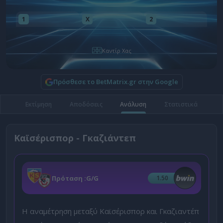
1
X
2
Καντίρ Χας
Πρόσθεσε το BetMatrix.gr στην Google
Εκτίμηση
Αποδόσεις
Ανάλυση
Στατιστικά
Καϊσέρισπορ - Γκαζιάντεπ
Πρόταση :
G/G
1.50
Η αναμέτρηση μεταξύ Καϊσέρισπορ και Γκαζιαντέπ