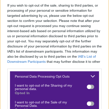
λόγω χρεών. Παράλληλα, η ομάδα έχει να
If you wish to opt-out of the sale, sharing to third parties, or
διαχειριστεί την απουσία βασικών παικτών όπως ο
processing of your personal or sensitive information for
targeted advertising by us, please use the below opt-out
Γιουνγκ και ο Ακά, ενώ ο Μπουράκ είναι εκτός
section to confirm your selection. Please note that after your
λόγω εμπλοκής σε σκάνδαλο στοιχηματισμού. Η
opt-out request is processed you may continue seeing
Καϊσέρισπορ πρέπει να βελτιώσει την αμυντική
interest-based ads based on personal information utilized by
us or personal information disclosed to third parties prior to
της σταθερότητα για να ανακάμψει στη
your opt-out. You may separately opt-out of the further
βαθμολογία, καθώς παραμένει εντός της
disclosure of your personal information by third parties on the
επικίνδυνης ζώνης.
IAB’s list of downstream participants. This information may
also be disclosed by us to third parties on the
IAB’s List of
Downstream Participants
that may further disclose it to other
third parties.
ΓΚΑΖΙΑΝΤΕΠ
Please note that this website/app uses one or more Google
Personal Data Processing Opt Outs
services and may gather and store information including but
not limited to your visit or usage behaviour. You may click to
I want to opt-out of the Sharing of my
Ρεπορτάζ
personal data.
grant or deny consent to Google and its third-party tags to
Opted In
Η Γκαζιαντέπ, από την άλλη πλευρά, έχει δείξει
use your data for below specified purposes in below Google
consent section.
I want to opt-out of the Sale of my
σημάδια βελτίωσης υπό την καθοδήγηση του
Personal Data.