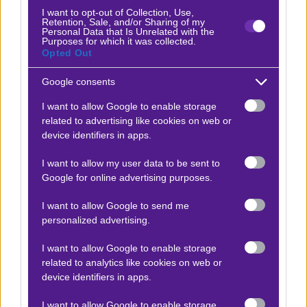
Κάουνας, η χαλάρωση που επέδειξε οδήγησε σε
I want to opt-out of Collection, Use,
Retention, Sale, and/or Sharing of my
ισοφάριση, γεγονός που υπογραμμίζει την ανάγκη
Personal Data that Is Unrelated with the
Purposes for which it was collected.
για μεγαλύτερη πειθαρχία και συγκέντρωση.
Opted Out
Αγωνιστικά Νέα
Google consents
Η επιστροφή του Φ. Ντε Γιονγκ και του Φρίμπονγκ
I want to allow Google to enable storage
related to advertising like cookies on web or
ενισχύει τις επιλογές στη μεσαία γραμμή και την
device identifiers in apps.
άμυνα, ενώ οι απουσίες των Ντε Λίχτ, Στάιν και
Λανγκ δημιουργούν προκλήσεις που πρέπει να
I want to allow my user data to be sent to
Google for online advertising purposes.
αντιμετωπιστούν. Ο τραυματισμός του Κ. Τίμπερ
και η απουσία του Μέιρντινκ, που είχε κληθεί για
I want to allow Google to send me
πρώτη φορά, προσθέτουν επιπλέον πίεση στην
personalized advertising.
ομάδα. Ωστόσο, η παρουσία του Ντεπάι, που
I want to allow Google to enable storage
επέστρεψε από τη Βραζιλία, προσφέρει μια
related to analytics like cookies on web or
σημαντική επιθετική επιλογή.
device identifiers in apps.
Η Ολλανδία έχει δείξει ότι μπορεί να ανταπεξέλθει
I want to allow Google to enable storage