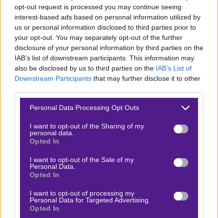
νέες στρατηγικές και να ενισχύσει την
opt-out request is processed you may continue seeing
αυτοπεποίθησή της ενόψει των επόμενων
interest-based ads based on personal information utilized by
αγωνιστικών υποχρεώσεων.
us or personal information disclosed to third parties prior to
your opt-out. You may separately opt-out of the further
disclosure of your personal information by third parties on the
IAB’s list of downstream participants. This information may
ΟΛΛΑΝΔΙΑ
also be disclosed by us to third parties on the
IAB’s List of
Downstream Participants
that may further disclose it to other
third parties.
Ρεπορτάζ
Please note that this website/app uses one or more Google
Personal Data Processing Opt Outs
services and may gather and store information including but
Η Ολλανδία, υπό την καθοδήγηση του Ρόναλντ
not limited to your visit or usage behaviour. You may click to
I want to opt-out of the Sharing of my
Κούμαν, έχει εδραιώσει τη θέση της στην κορυφή
personal data.
grant or deny consent to Google and its third-party tags to
Opted In
του ομίλου, έχοντας συγκεντρώσει κρίσιμους
use your data for below specified purposes in below Google
consent section.
βαθμούς τον Σεπτέμβριο. Η ισοπαλία με την
I want to opt-out of the Sale of my
Personal Data.
Πολωνία και η νίκη επί της Λιθουανίας ανέδειξαν
Opted In
την ικανότητα της ομάδας να προσαρμόζεται και
I want to opt-out of processing my
να ανταποκρίνεται σε απαιτητικά παιχνίδια. Παρά
Personal Data for Targeted Advertising.
Opted In
το γεγονός ότι η Ολλανδία προηγήθηκε 2-0 στο