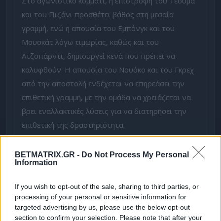
Στο αγωνιστικό κομμάτι, η επιστροφή του Τέουμα
και του Πιζάνι προσθέτει βάθος στη μεσαία
γραμμή, ενώ η απουσία του Εμπόνγκ και του
Μουσκάτ λόγω τιμωρίας, καθώς και του
Ατζοπάρντι, δημιουργεί κενά που πρέπει να
καλυφθούν. Η απουσία του Νουόκο και του Γκρεχ
από την αποστολή ενδέχεται να επηρεάσει την
επιθετική γραμμή, με την ομάδα να χρειάζεται να
βρει εναλλακτικές λύσεις για να διατηρήσει την
επιθετική της δραστηριότητα.
Η Μάλτα έχει δείξει σημάδια βελτίωσης, αλλά η
έλλειψη σταθερότητας και η αδυναμία να
BETMATRIX.GR -
Do Not Process My Personal
Information
διατηρήσει το προβάδισμα σε κρίσιμες στιγμές
παραμένουν ζητήματα που πρέπει να
If you wish to opt-out of the sale, sharing to third parties, or
αντιμετωπιστούν. Η αναμέτρηση με τη Βοσνία θα
processing of your personal or sensitive information for
αποτελέσει μια ευκαιρία για τη Μάλτα να δοκιμάσει
targeted advertising by us, please use the below opt-out
section to confirm your selection. Please note that after your