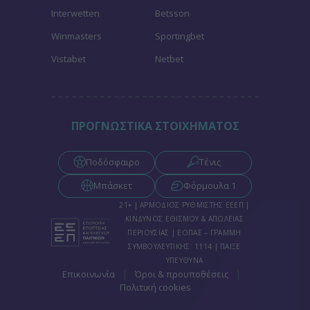
Interwetten
Betsson
Winmasters
Sportingbet
Vistabet
Netbet
ΠΡΟΓΝΩΣΤΙΚΑ ΣΤΟΙΧΗΜΑΤΟΣ
Ποδόσφαιρο
Τένις
Μπάσκετ
Φόρμουλα 1
21+ | ΑΡΜΟΔΙΟΣ ΡΥΘΜΙΣΤΗΣ ΕΕΕΠ |
ΚΙΝΔΥΝΟΣ ΕΘΙΣΜΟΥ & ΑΠΩΛΕΙΑΣ
ΠΕΡΙΟΥΣΙΑΣ | ΕΟΠΑΕ – ΓΡΑΜΜΗ
ΣΥΜΒΟΥΛΕΥΤΙΚΗΣ: 1114 | ΠΑΙΞΕ
ΥΠΕΥΘΥΝΑ
|
|
Επικοινωνία
Όροι & προυποθέσεις
Πολιτική cookies