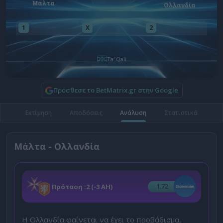
Μάλτα
Ολλανδία
1
X
2
Ta' Qali
Πρόσθεσε το BetMatrix.gr στην Google
Εκτίμηση
Αποδόσεις
Ανάλυση
Στατιστικά
Μάλτα - Ολλανδία
Πρόταση :
2 (-3 ΑΗ)
1.72
Η Ολλανδία φαίνεται να έχει το προβάδισμα,