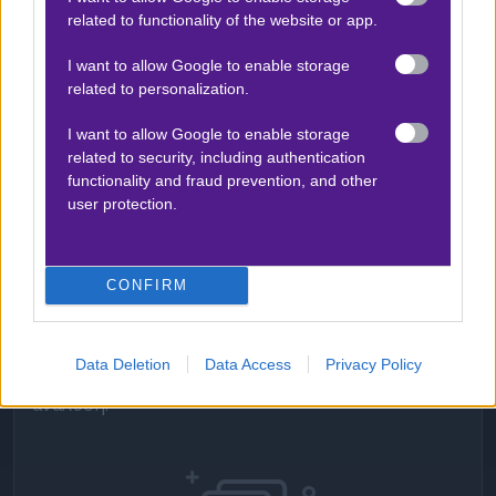
σε δύσκολες καταστάσεις, αλλά η ανάγκη για
related to functionality of the website or app.
σταθερότητα και αποφυγή λαθών είναι κρίσιμη για
I want to allow Google to enable storage
τη διατήρηση της θέσης της στην κορυφή. Η
related to personalization.
αναμέτρηση με τη Φινλανδία θα είναι καθοριστική
I want to allow Google to enable storage
για την πορεία της ομάδας, με την Ολλανδία να
related to security, including authentication
επιδιώκει να διατηρήσει το αήττητο σερί της και
functionality and fraud prevention, and other
να ενισχύσει τη θέση της στον όμιλο.
user protection.
CONFIRM
ΣΤΑΤΙΣΤΙΚΑ
Data Deletion
Data Access
Privacy Policy
Δεν υπάρχει βαθμολογία για τη συγκεκριμένη
ανάλυση.