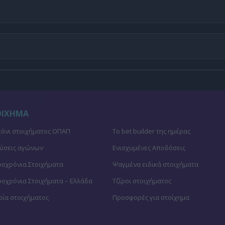
ΟΙΧΗΜΑ
όνι στοιχήματος ΟΠΑΠ
To bet builder της ημέρας
ύσεις αγώνων
Ενισχυμένες Αποδόσεις
οχρόνια Στοιχήματα
Ψαγμένα ειδικά στοιχήματα
οχρόνια Στοιχήματα – Ελλάδα
Τζίροι στοιχήματος
ία στοιχήματος
Προσφορές για στοίχημα