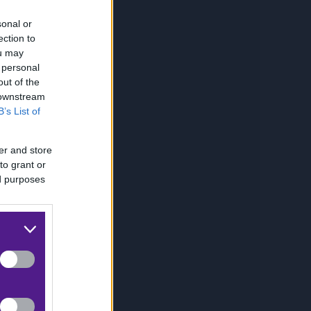
sonal or
ection to
ou may
 personal
out of the
 downstream
είται
B’s List of
ολ να
 της
er and store
να
to grant or
ed purposes
άδα
ς. Η
,