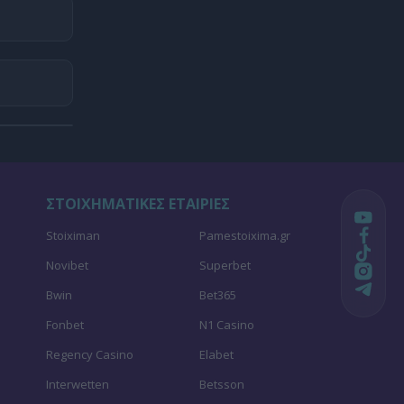
ΣΤΟΙΧΗΜΑΤΙΚΕΣ ΕΤΑΙΡΙΕΣ
Stoiximan
Pamestoixima.gr
Novibet
Superbet
Bwin
Bet365
Fonbet
N1 Casino
Regency Casino
Elabet
Interwetten
Betsson