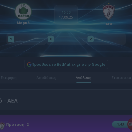
16:00
17.09.25
Μαρκό
ΑΕΛ
1
X
2
Πρόσθεσε το BetMatrix.gr στην Google
Εκτίμηση
Αποδόσεις
Ανάλυση
Στατιστικά
 - ΑΕΛ
Πρόταση :
2
1.43