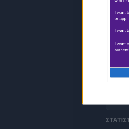
web or d
Ελλάδ
I want t
την π
or app.
Αγων
I want t
Ο Γιώ
I want t
παίκτ
authenti
Ουάρ
Φεριγ
αλλά 
αποτε
αναμέ
ανάγκ
ΣΤΑΤΙΣ