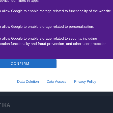
evice identifiers in apps.
ας, η ΑΕΛ απέκλεισε την Καλαμάτα εκτός έδρας, επιβεβαιώνον
o allow Google to enable storage related to functionality of the website
οιότητά της σε κρίσιμες αναμετρήσεις.
ιστικά Νέα
o allow Google to enable storage related to personalization.
ργος Πετράκης έχει αποφασίσει να ξεκουράσει κάποιους βασικ
o allow Google to enable storage related to security, including
ες, όπως τον Μελίσσα και τον Φ. Πέρες, ενώ οι νεοφερμένοι
cation functionality and fraud prevention, and other user protection.
ντα και Βινιάτο δεν θα συμμετάσχουν. Η απουσία των τραυματ
κρά, Ουαταρά Κοσονού και Δεληγιαννίδη είναι επίσης σημαντικ
η ΑΕΛ έχει δείξει ότι μπορεί να προσαρμοστεί και να επιτύχει θ
CONFIRM
λέσματα, ακόμα και με αλλαγές στο ρόστερ της. Η προσεχής
τρηση με την ΑΕΚ στο πρωτάθλημα καθιστά ακόμη πιο σημαντικ
Data Deletion
Data Access
Privacy Policy
η για σωστή διαχείριση του ρόστερ.
ΤΙΚΑ