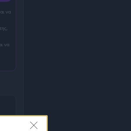
αι να
της,
αι να