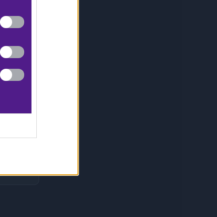
τας
ούς
ιών
ή,
ετικά
ή την