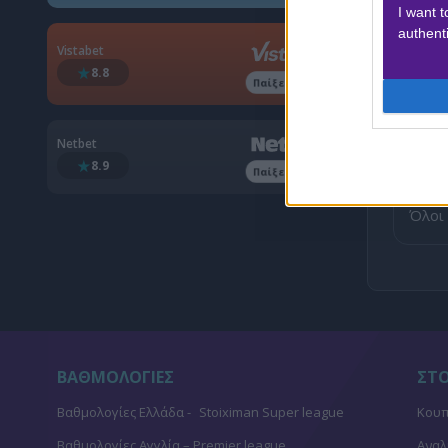
I want t
στο ε
authenti
και π
Vistabet
8.8
Στο 2
Παίξε νόμιμα
το τρ
(84-8
Netbet
8.9
Αγων
Παίξε νόμιμα
Όλοι 
ΒΑΘΜΟΛΟΓΙΕΣ
ΣΤ
Βαθμολογίες Ελλάδα - Stoiximan Super league
Κουπ
Βαθμολογίες Aγγλία – Premier league
Αναλ