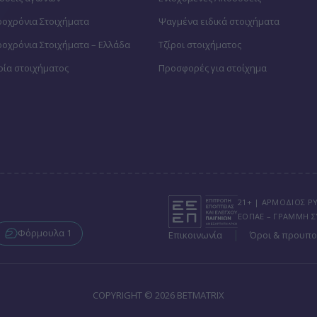
οχρόνια Στοιχήματα
Ψαγμένα ειδικά στοιχήματα
οχρόνια Στοιχήματα – Ελλάδα
Τζίροι στοιχήματος
ία στοιχήματος
Προσφορές για στοίχημα
21+ | ΑΡΜΟΔΙΟΣ ΡΥ
ΕΟΠΑΕ – ΓΡΑΜΜΗ Σ
Φόρμουλα 1
|
Επικοινωνία
Όροι & προυπο
COPYRIGHT © 2026 BETMATRIX