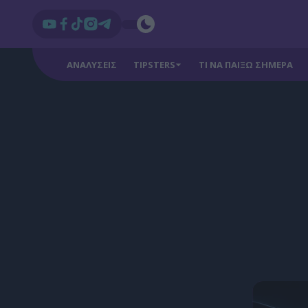
ΑΝΑΛΥΣΕΙΣ
TIPSTERS
ΤΙ ΝΑ ΠΑΙΞΩ ΣΗΜΕΡΑ