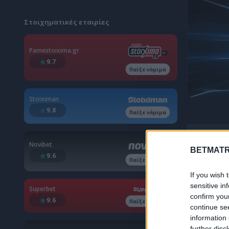
Στοιχηματικές εταιρίες
Pamestoixima.gr
9.7
Παίξε νόμιμα
Stoiximan
9.8
Παίξε νόμιμα
Novibet
BETMATR
9.6
Παίξε νόμιμα
Μαρού
If you wish 
sensitive in
Superbet
confirm you
9.6
Παίξε νόμιμα
continue se
information 
further disc