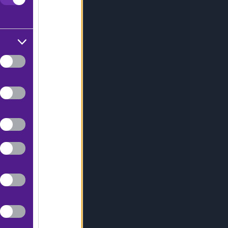
σία
ου