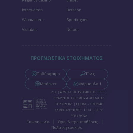
Regency Casino
Elabet
Interwetten
Betsson
Winmasters
Sportingbet
Vistabet
Netbet
ΠΡΟΓΝΩΣΤΙΚΑ ΣΤΟΙΧΗΜΑΤΟΣ
Ποδόσφαιρο
Τένις
Μπάσκετ
Φόρμουλα 1
21+ | ΑΡΜΟΔΙΟΣ ΡΥΘΜΙΣΤΗΣ ΕΕΕΠ |
ΚΙΝΔΥΝΟΣ ΕΘΙΣΜΟΥ & ΑΠΩΛΕΙΑΣ
ΠΕΡΙΟΥΣΙΑΣ | ΕΟΠΑΕ – ΓΡΑΜΜΗ
ΣΥΜΒΟΥΛΕΥΤΙΚΗΣ: 1114 | ΠΑΙΞΕ
ΥΠΕΥΘΥΝΑ
|
|
Επικοινωνία
Όροι & προυποθέσεις
Πολιτική cookies