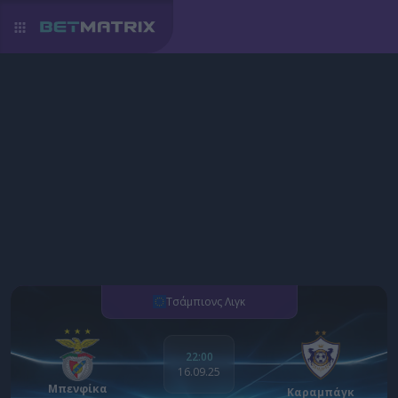
Τσάμπιονς Λιγκ
22:00
16.09.25
Μπενφίκα
Καραμπάγκ