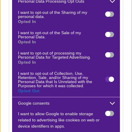
Personal Data Processing Opt Outs
services and may gather and store information including but
ΚΑΡΑΜΠΑΓΚ
not limited to your visit or usage behaviour. You may click to
I want to opt-out of the Sharing of my
personal data.
grant or deny consent to Google and its third-party tags to
Opted In
use your data for below specified purposes in below Google
Ρεπορτάζ
consent section.
I want to opt-out of the Sale of my
Personal Data.
Η Καραμπάγκ, η μοναδική ομάδα από το
Opted In
Αζερμπαϊτζάν που έχει φτάσει σε αυτό το επίπεδο,
I want to opt-out of processing my
αντιμετωπίζει την πρόκληση της Μπενφίκα με
Personal Data for Targeted Advertising.
Opted In
αυτοπεποίθηση, παρά την όχι και τόσο καλή
εκκίνηση στο εγχώριο πρωτάθλημα. Η πορεία της
I want to opt-out of Collection, Use,
Retention, Sale, and/or Sharing of my
στα προκριματικά του Τσάμπιονς Λιγκ ήταν
Personal Data that Is Unrelated with the
Purposes for which it was collected.
εντυπωσιακή, με νίκες επί της Σέλμπουρν και της
Opted Out
Σκεντίγια, και μια αξιοσημείωτη πρόκριση επί της
Google consents
Φερεντσβάρος. Ωστόσο, οι πρόσφατες επιδόσεις
της στο πρωτάθλημα, με μόλις μία νίκη σε τρία
I want to allow Google to enable storage
related to advertising like cookies on web or
παιχνίδια, έχουν προκαλέσει ανησυχίες.
device identifiers in apps.