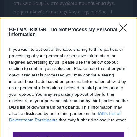
απώλεια βαθμών στο εγχώριο πρωτάθλημα έχει
αφήσει πληγές στην ψυχολογία της ομάδας. Η
αποβολή του Πάουλο Βίκτορ και το λάθος του
Οταμέντι στο τελευταίο λεπτό του αγώνα με τη
BETMATRIX.GR -
Do Not Process My Personal
Information
Σάντα Κλάρα έχουν αναδείξει αδυναμίες στην
αμυντική λειτουργία της ομάδας.
If you wish to opt-out of the sale, sharing to third parties, or
processing of your personal or sensitive information for
Αγωνιστικά Νέα
targeted advertising by us, please use the below opt-out
section to confirm your selection. Please note that after your
Ο Λάζε καλείται να αναπροσαρμόσει την τακτική
opt-out request is processed you may continue seeing
του, με δεδομένες τις απουσίες των Ντέντιτς,
interest-based ads based on personal information utilized by
Λουντεμπάκιο, Μπρουμά, Μπα, Μανού Σίλβα και
us or personal information disclosed to third parties prior to
your opt-out. You may separately opt-out of the further
Νούνο Φέλιξ. Η Μπενφίκα επιδιώκει να
disclosure of your personal information by third parties on the
εκμεταλλευτεί την έδρα της και να επιβάλει το
IAB’s list of downstream participants. This information may
ρυθμό της, με στόχο να ξεκινήσει δυναμικά τη
also be disclosed by us to third parties on the
IAB’s List of
Downstream Participants
that may further disclose it to other
φάση των ομίλων.
third parties.
Please note that this website/app uses one or more Google