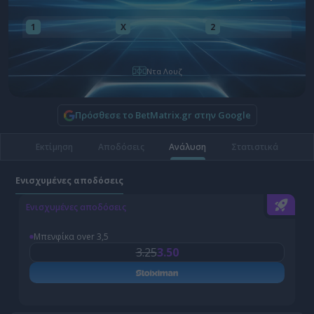
1
X
2
Ντα Λουζ
Πρόσθεσε το BetMatrix.gr στην Google
Εκτίμηση
Αποδόσεις
Ανάλυση
Στατιστικά
Ενισχυμένες αποδόσεις
Ενισχυμένες αποδόσεις
Ε
Μπενφίκα over 3,5
3.25
3.50