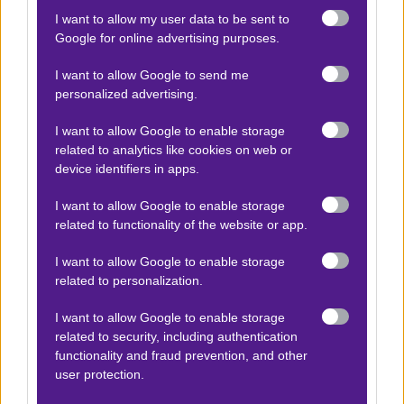
Αγωνιστικά Νέα
I want to allow my user data to be sent to
Google for online advertising purposes.
Ο Γκουρμπάνοφ αναμένεται να παρατάξει την
ομάδα του με αμυντική προσέγγιση, επιδιώκοντας
I want to allow Google to send me
να εκμεταλλευτεί τις αντεπιθέσεις. Η απουσία του
personalized advertising.
βασικού σέντερ φορ Αχουντζαντέ αποτελεί
I want to allow Google to enable storage
πλήγμα, αλλά η ομάδα διαθέτει εναλλακτικές
related to analytics like cookies on web or
λύσεις στην επίθεση, όπως ο Ντουράν, που
device identifiers in apps.
αναμένεται να ηγηθεί της γραμμής κρούσης.
I want to allow Google to enable storage
related to functionality of the website or app.
ΣΤΑΤΙΣΤΙΚΑ
I want to allow Google to enable storage
related to personalization.
I want to allow Google to enable storage
Δεν υπάρχει βαθμολογία για τη συγκεκριμένη
related to security, including authentication
ανάλυση.
functionality and fraud prevention, and other
user protection.