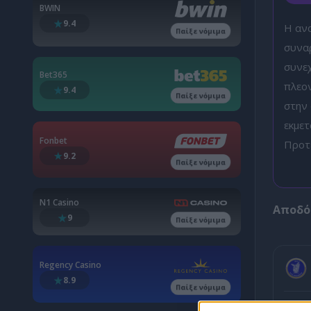
BWIN
9.4
Η αν
Παίξε νόμιμα
συναρ
συνεχ
Bet365
πλεον
9.4
Παίξε νόμιμα
στην 
εκμετ
Fonbet
Προτε
9.2
Παίξε νόμιμα
N1 Casino
Αποδό
9
Παίξε νόμιμα
Regency Casino
8.9
Παίξε νόμιμα
Ρεπ