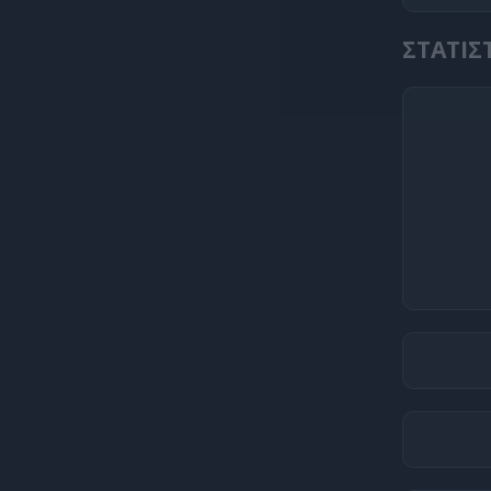
ΣΤΑΤΙΣ