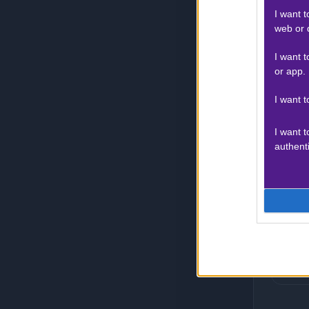
I want t
στο 4
web or d
αντίπ
ευκαι
I want t
or app.
κρατώ
Η νίκ
I want t
προετ
τραυμ
I want t
authenti
παίκτ
της ο
Αγων
Ο Γιά
που α
της π