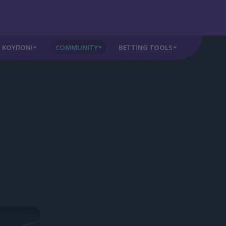
ΚΟΥΠΟΝΙ
COMMUNITY
BETTING TOOLS