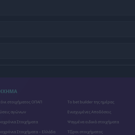
ΟΙΧΗΜΑ
όνι στοιχήματος ΟΠΑΠ
To bet builder της ημέρας
ύσεις αγώνων
Ενισχυμένες Αποδόσεις
οχρόνια Στοιχήματα
Ψαγμένα ειδικά στοιχήματα
οχρόνια Στοιχήματα – Ελλάδα
Τζίροι στοιχήματος