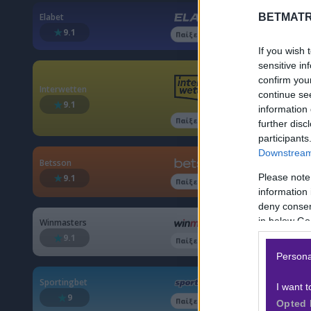
BETMATR
Elabet
Η Νίκ
9.1
Παίξε νόμιμα
το π
If you wish 
έδειξ
sensitive in
confirm you
λαμβά
Interwetten
continue se
γηπε
9.1
information 
Παίξε νόμιμα
την ι
further disc
participants
ισορρ
Downstream 
καταφ
Betsson
Please note
9.1
αντί
Παίξε νόμιμα
information 
Στο δ
deny consent
περισ
in below Go
Winmasters
9.1
Ο Λου
Παίξε νόμιμα
Persona
στα δ
Βόλου
Sportingbet
I want t
9
άμυνε
Παίξε νόμιμα
Opted 