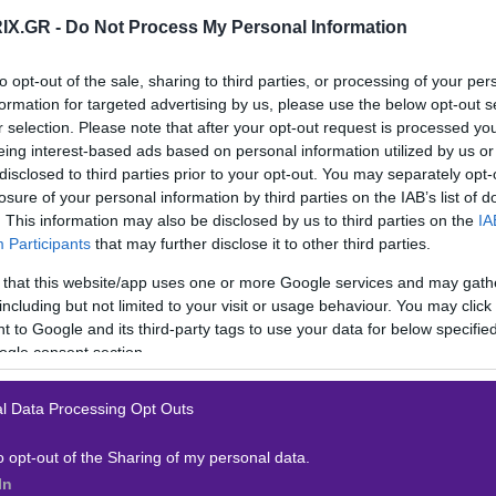
IX.GR -
Do Not Process My Personal Information
η Βόλου ξεκίνησε τη νέα σεζόν με εντυπωσιακό τρόπο, κατακτ
ρώτο της τρίποντο απέναντι στον ΠΑΟΚ Β. Η ομάδα του Βόλου
to opt-out of the sale, sharing to third parties, or processing of your per
ε από την αρχή την επιθυμία της να κυριαρχήσει, με την πρεμιέ
formation for targeted advertising by us, please use the below opt-out s
r selection. Please note that after your opt-out request is processed y
νει χώρα στο «Παντελής Μαγουλάς». Παρά τις αρχικές δυσκολί
eing interest-based ads based on personal information utilized by us or
δούχοι κατάφεραν να επιβληθούν, χάρη στην αποφασιστικότητα
disclosed to third parties prior to your opt-out. You may separately opt-
κανότητα των παικτών τους. Το πρώτο ημίχρονο ήταν
losure of your personal information by third parties on the IAB’s list of
. This information may also be disclosed by us to third parties on the
IA
οπημένο, με τη Νίκη να δημιουργεί ευκαιρίες, αλλά να μην
Participants
that may further disclose it to other third parties.
έρνει να σκοράρει, κυρίως λόγω της εξαιρετικής απόδοσης του
 that this website/app uses one or more Google services and may gath
παλου τερματοφύλακα.
including but not limited to your visit or usage behaviour. You may click 
εύτερο ημίχρονο, η Νίκη Βόλου ανέβασε ρυθμό και πίεσε
 to Google and its third-party tags to use your data for below specifi
σότερο, με αποτέλεσμα να βρει το πολυπόθητο γκολ στο 77ο λ
ogle consent section.
κίνας, μετά από ασίστ του Πέττα, κατάφερε να στείλει την μπ
l Data Processing Opt Outs
ίχτυα, χαρίζοντας στην ομάδα του τη νίκη. Η επίθεση της Νίκης
 έδειξε ότι διαθέτει την ποιότητα να διασπάσει τις αντίπαλες
o opt-out of the Sharing of my personal data.
ς, ενώ η άμυνα κράτησε το μηδέν, δείχνοντας σταθερότητα και
In