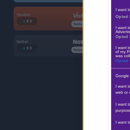
συνο
I want t
Αγων
Vistabet
Opted 
8.8
Παίξε νόμιμα
Αγωνι
I want 
Advertis
Κώστα
Opted 
Netbet
επιστ
I want t
8.9
Παίξε νόμιμα
γραμμ
of my P
was col
σημαν
Opted 
Google 
I want t
web or d
Ρεπ
I want t
purpose
Ο Καμ
εκμετ
I want 
αποβ