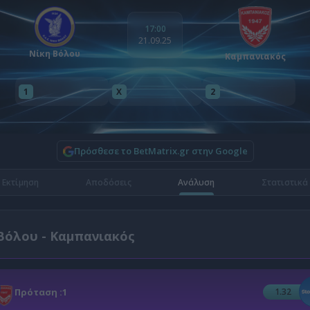
17:00
21.09.25
Νίκη Βόλου
Καμπανιακός
1
X
2
Πρόσθεσε το BetMatrix.gr στην Google
Εκτίμηση
Αποδόσεις
Ανάλυση
Στατιστικά
Βόλου - Καμπανιακός
Πρόταση :
1
1.32