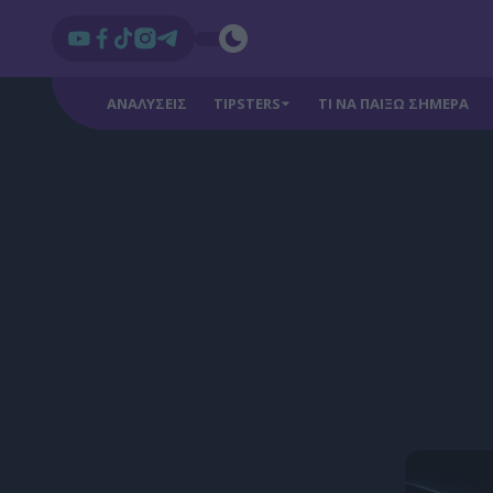
ΑΝΑΛΥΣΕΙΣ
TIPSTERS
ΤΙ ΝΑ ΠΑΙΞΩ ΣΗΜΕΡΑ