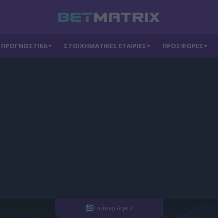
ΠΡΟΓΝΩΣΤΙΚΑ
ΣΤΟΙΧΗΜΑΤΙΚΕΣ ΕΤΑΙΡΙΕΣ
ΠΡΟΣΦΟΡΕΣ
Σούπερ Λιγκ 2