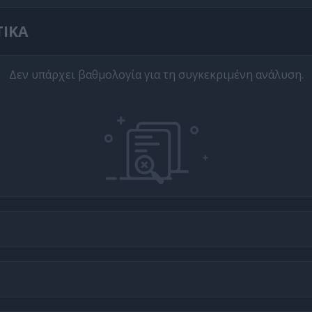
ΤΙΚΑ
Δεν υπάρχει βαθμολογία για τη συγκεκριμένη ανάλυση.