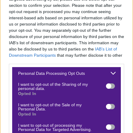
section to confirm your selection. Please note that after your
είναι εξίσου κρίσιμη, καθώς η ομάδα χρειάζεται
opt-out request is processed you may continue seeing
νίκη με διαφορά για να εξασφαλίσει πλεονέκτημα
interest-based ads based on personal information utilized by
έδρας. Οι πρόσφατες επιδόσεις της ομάδας στο
us or personal information disclosed to third parties prior to
your opt-out. You may separately opt-out of the further
Κύπελλο περιλαμβάνουν μια ήττα από τον
disclosure of your personal information by third parties on the
Λεβαδειακό και μια νίκη επί της ΑΕΛ, ενώ το πιο
IAB’s list of downstream participants. This information may
πρόσφατο αποτέλεσμα ήταν ισοπαλία με τον Άρη.
also be disclosed by us to third parties on the
IAB’s List of
Downstream Participants
that may further disclose it to other
Η επερχόμενη αναμέτρηση με τον Παναθηναϊκό
third parties.
στο πρωτάθλημα προσθέτει επιπλέον πίεση,
Please note that this website/app uses one or more Google
καθιστώντας αναγκαία τη νίκη στον αγώνα με τη
Personal Data Processing Opt Outs
services and may gather and store information including but
Μαρκό για την ανατροπή της ψυχολογίας και την
not limited to your visit or usage behaviour. You may click to
I want to opt-out of the Sharing of my
personal data.
ανάκτηση της αγωνιστικής σταθερότητας.
grant or deny consent to Google and its third-party tags to
Opted In
use your data for below specified purposes in below Google
consent section.
I want to opt-out of the Sale of my
Personal Data.
Opted In
ΜΑΡΚΟ
I want to opt-out of processing my
Personal Data for Targeted Advertising.
Ρεπορτάζ