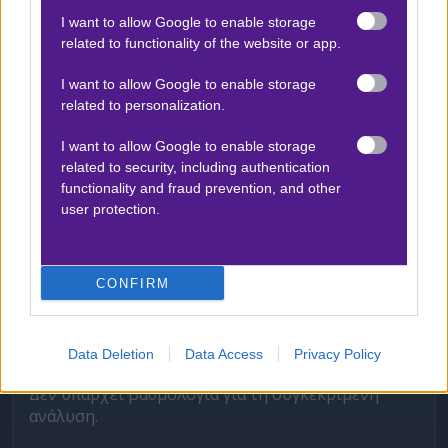
καθιστά τον αγώνα με τον ΠΑΟΚ καθοριστικό για
I want to allow Google to enable storage
την πρόκριση στην επόμενη φάση. Παρά τις
related to functionality of the website or app.
δυσκολίες, η ομάδα διατηρεί θετική ψυχολογία και
I want to allow Google to enable storage
βλέπει τον αγώνα στην Τούμπα ως μια ευκαιρία
related to personalization.
για να αποδείξει την αξία της σε υψηλότερο
επίπεδο. Η απουσία των Στάμου και
I want to allow Google to enable storage
related to security, including authentication
Κωνσταντακόπουλου λόγω τραυματισμών είναι
functionality and fraud prevention, and other
ένα μειονέκτημα, αλλά η ομάδα έχει δείξει ότι
user protection.
μπορεί να ανταπεξέλθει σε δύσκολες συνθήκες.
CONFIRM
ΣΤΑΤΙΣΤΙΚΑ
Data Deletion
Data Access
Privacy Policy
Δεν υπάρχει βαθμολογία για τη συγκεκριμένη
ανάλυση.