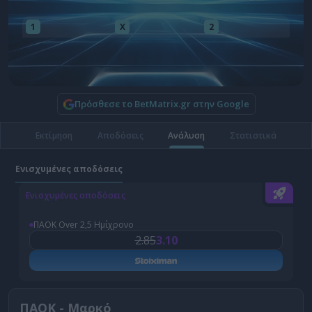
1
X
2
Πρόσθεσε το BetMatrix.gr στην Google
Εκτίμηση
Αποδόσεις
Ανάλυση
Στατιστικά
Ενισχυμένες αποδόσεις
Ενισχυμένες αποδόσεις
Ε
ΠΑΟΚ Over 2,5 Ημίχρονο
2.85
3.10
ΠΑΟΚ - Μαρκό