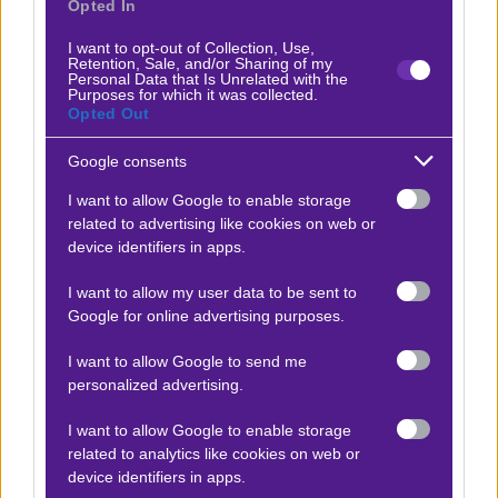
Opted In
Η Μαρκό διανύει μια εξαιρετική σεζόν, με την
I want to opt-out of Collection, Use,
Retention, Sale, and/or Sharing of my
πρόσφατη νίκη επί της Ελλάς Σύρου να ενισχύει
Personal Data that Is Unrelated with the
Purposes for which it was collected.
τη θέση της στην πρώτη τριάδα της βαθμολογίας
Opted Out
της Super League 2. Η ομάδα του Σούλη
Google consents
Παπαδόπουλου έχει δείξει σταθερότητα και
αποφασιστικότητα, κερδίζοντας κρίσιμα παιχνίδια
I want to allow Google to enable storage
related to advertising like cookies on web or
και διατηρώντας μια σημαντική διαφορά από τους
device identifiers in apps.
διώκτες της. Η νίκη με 2-0 εκτός έδρας, με γκολ του
Παυλίδη και αυτογκόλ του Προβυδάκη, ανέδειξε
I want to allow my user data to be sent to
Google for online advertising purposes.
την ικανότητα της ομάδας να εκμεταλλεύεται τις
ευκαιρίες που της δίνονται.
I want to allow Google to send me
personalized advertising.
Αγωνιστικά Νέα
I want to allow Google to enable storage
Στο Κύπελλο Ελλάδας, η Μαρκό έχει συγκεντρώσει
related to analytics like cookies on web or
έναν βαθμό σε τρία παιχνίδια, γεγονός που
device identifiers in apps.