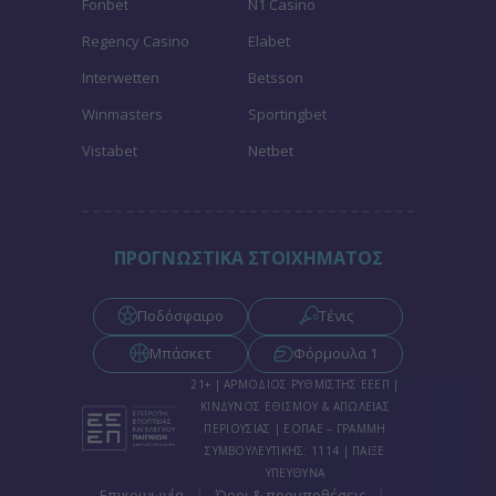
Fonbet
N1 Casino
Regency Casino
Elabet
Interwetten
Betsson
Winmasters
Sportingbet
Vistabet
Netbet
ΠΡΟΓΝΩΣΤΙΚΑ ΣΤΟΙΧΗΜΑΤΟΣ
Ποδόσφαιρο
Τένις
Μπάσκετ
Φόρμουλα 1
21+ | ΑΡΜΟΔΙΟΣ ΡΥΘΜΙΣΤΗΣ ΕΕΕΠ |
ΚΙΝΔΥΝΟΣ ΕΘΙΣΜΟΥ & ΑΠΩΛΕΙΑΣ
ΠΕΡΙΟΥΣΙΑΣ | ΕΟΠΑΕ – ΓΡΑΜΜΗ
ΣΥΜΒΟΥΛΕΥΤΙΚΗΣ: 1114 | ΠΑΙΞΕ
ΥΠΕΥΘΥΝΑ
|
|
Επικοινωνία
Όροι & προυποθέσεις