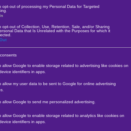
πιθετική δυναμική της ομάδας, αφήνοντας τον Πουτς να αναλά
to opt-out of processing my Personal Data for Targeted
ρος της επίθεσης. Ο Ρομανιόλι πρέπει να βρει λύσεις για να κα
ing.
In
νά και να διατηρήσει την ομάδα του ανταγωνιστική.
o opt-out of Collection, Use, Retention, Sale, and/or Sharing
ersonal Data that Is Unrelated with the Purposes for which it
lected.
Out
ΒΕΛΕΖ ΣΑΡΣΦΙΛΝΤ
consents
ορτάζ
o allow Google to enable storage related to advertising like cookies on
ες Σάρσφιλντ αντιμετωπίζει προκλήσεις, αλλά παραμένει σε κα
evice identifiers in apps.
α παρά την πρόσφατη ήττα από τη Ράσινγκ Κλουμπ στο Κόπα
o allow my user data to be sent to Google for online advertising
ερταδόρες. Η αποβολή του Μαγκαγιάν στο πρώτο ημίχρονο επη
s.
πόδοσή της, αλλά η ομάδα έδειξε μαχητικότητα και κατάφερε να
to allow Google to send me personalized advertising.
σει το σκορ σε χαμηλά επίπεδα. Στο πρωτάθλημα, η Βέλες έχει
ίξει εξαιρετική αμυντική λειτουργία, έχοντας δεχτεί ελάχιστα γκ
o allow Google to enable storage related to analytics like cookies on
υτό της δίνει ένα σημαντικό πλεονέκτημα.
evice identifiers in apps.
ες έχει δείξει ότι μπορεί να ανταπεξέλθει σε δύσκολες καταστάσ