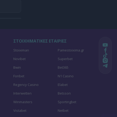
ΣΤΟΙΧΗΜΑΤΙΚΕΣ ΕΤΑΙΡΙΕΣ
Stoiximan
Pamestoixima.gr
Novibet
Superbet
Bwin
Bet365
Fonbet
N1 Casino
Regency Casino
Elabet
Interwetten
Betsson
Winmasters
Sportingbet
Vistabet
Netbet