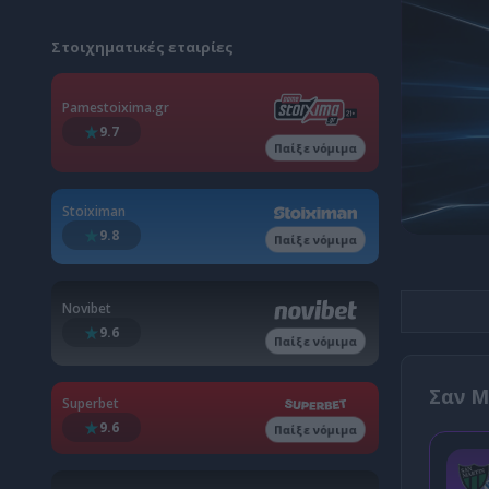
Στοιχηματικές εταιρίες
Pamestoixima.gr
9.7
Παίξε νόμιμα
Stoiximan
9.8
Παίξε νόμιμα
Novibet
9.6
Παίξε νόμιμα
Σαν Μ
Superbet
9.6
Παίξε νόμιμα