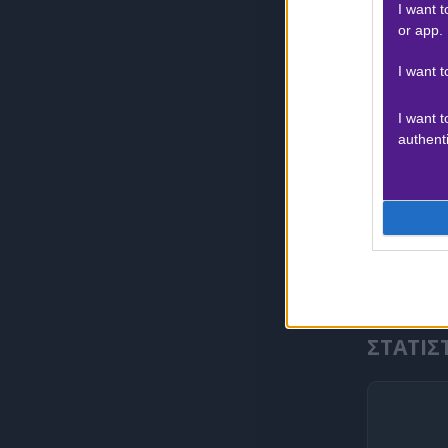
I want t
και η
or app.
νίκες.
I want t
Αγων
I want t
Ο Γκι
authenti
επερ
την 
αποβο
ομάδα
ΣΤΑΤΙΣ