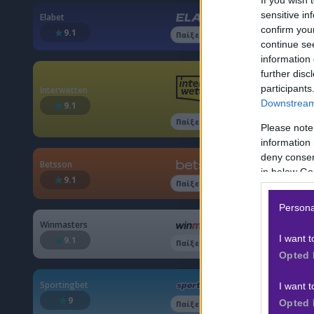
Ρεπ
sensitive in
Elabet
confirm you
9.1
Παίξε νόμιμα
Η Σαν
continue se
information 
για τ
further disc
τέρμα
participants
Interwetten
πίεση
Downstream 
9.1
γραμμ
Παίξε νόμιμα
Please note
καθόλ
information 
deny consent
Η Σαν
Betsson
in below Go
θέση 
9.1
Παίξε νόμιμα
για τ
Persona
Winmasters
Αγων
I want t
9.1
Παίξε νόμιμα
Η απ
Opted 
για τ
Sportingbet
I want t
παρα
9
Opted 
Παίξε νόμιμα