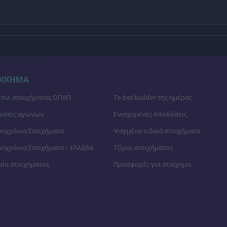
ΟΙΧΗΜΑ
όνι στοιχήματος ΟΠΑΠ
To bet builder της ημέρας
ύσεις αγώνων
Ενισχυμένες Αποδόσεις
οχρόνια Στοιχήματα
Ψαγμένα ειδικά στοιχήματα
οχρόνια Στοιχήματα – Ελλάδα
Τζίροι στοιχήματος
ία στοιχήματος
Προσφορές για στοίχημα