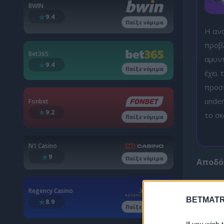
BWIN
9.4
Παίξε νόμιμα
Η αν
προβλ
Bet365
αμυντ
9.4
Παίξε νόμιμα
έχει 
προσπ
under
Fonbet
9.2
το σκ
Παίξε νόμιμα
N1 Casino
9
Παίξε νόμιμα
Αποδό
Regency Casino
BETMATR
8.9
Παίξε νόμιμα
If you wish 