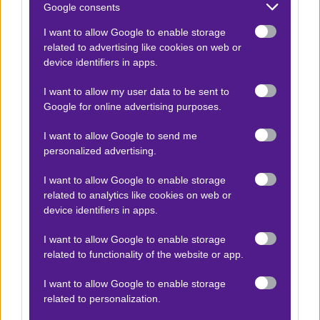
Google consents
Αγωνιστικά Νέα
I want to allow Google to enable storage
related to advertising like cookies on web or
Η Χάκεν αντιμετωπίζει σημαντικές απουσίες,
device identifiers in apps.
καθώς ο βασικός τερματοφύλακας Αμπράχαμσον, ο
I want to allow my user data to be sent to
αμυντικός Βαϊσάνεν και οι βασικοί αμυντικοί
Google for online advertising purposes.
Βενμπαγκόμο, Χάμαρ και Λάουρσεν δεν είναι
διαθέσιμοι λόγω τραυματισμών. Ωστόσο, η
I want to allow Google to send me
personalized advertising.
επιστροφή του μεσοεπιθετικού Γιένσεν προσφέρει
μια αναγκαία ενίσχυση στην επιθετική γραμμή. Η
I want to allow Google to enable storage
ομάδα έχει αντιμετωπίσει δυσκολίες στα τελευταία
related to analytics like cookies on web or
device identifiers in apps.
της εκτός έδρας παιχνίδια, με τρεις συνεχόμενες
ήττες, ενώ τα τελευταία της αποτελέσματα
I want to allow Google to enable storage
δείχνουν μια τάση για αγώνες με πολλά γκολ.
related to functionality of the website or app.
Διαβάστε εδώ την ανάλυση για το ματς
I want to allow Google to enable storage
Φιορεντίνα – Σίγμα Όλομουτς.
related to personalization.