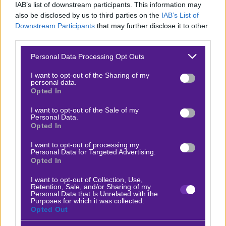
έδρας παιχνίδια της.
IAB’s list of downstream participants. This information may
also be disclosed by us to third parties on the
IAB’s List of
Downstream Participants
that may further disclose it to other
third parties.
ΧΑΚΕΝ
Please note that this website/app uses one or more Google
Personal Data Processing Opt Outs
services and may gather and store information including but
Ρεπορτάζ
not limited to your visit or usage behaviour. You may click to
I want to opt-out of the Sharing of my
personal data.
grant or deny consent to Google and its third-party tags to
Opted In
Η Χάκεν, παρά την όγδοη θέση της στο
use your data for below specified purposes in below Google
consent section.
πρωτάθλημα, εξασφάλισε την ευρωπαϊκή της
I want to opt-out of the Sale of my
Personal Data.
παρουσία μέσω της κατάκτησης του Κυπέλλου. Η
Opted In
πορεία της στην Ευρώπη ξεκίνησε δυναμικά με την
I want to opt-out of processing my
πρόκριση επί της Σπαρτάκ Τρνάβα και την
Personal Data for Targeted Advertising.
Opted In
εντυπωσιακή νίκη επί της Άντερλεχτ στα πέναλτι.
Ωστόσο, η Μπραν την απέκλεισε στον γ’ γύρο του
I want to opt-out of Collection, Use,
Retention, Sale, and/or Sharing of my
Γιουρόπα Λιγκ, οδηγώντας την στα πλέι οφ του
Personal Data that Is Unrelated with the
Purposes for which it was collected.
Κόνφερενς, όπου αντιμετώπισε την Κλουζ και
Opted Out
εξασφάλισε την πρόκριση με μια εντυπωσιακή νίκη.