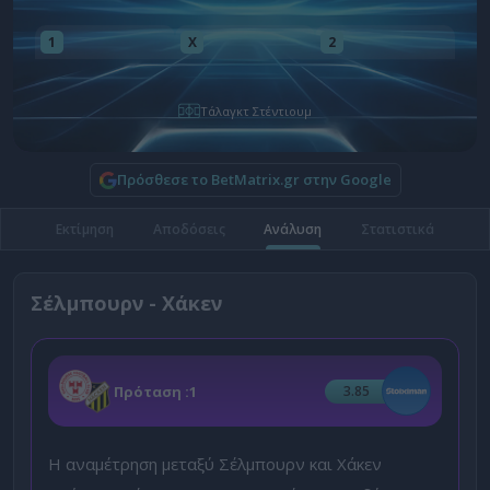
1
X
2
Τάλαγκτ Στέντιουμ
Πρόσθεσε το BetMatrix.gr στην Google
Εκτίμηση
Αποδόσεις
Ανάλυση
Στατιστικά
Σέλμπουρν - Χάκεν
Πρόταση :
1
3.85
Η αναμέτρηση μεταξύ Σέλμπουρν και Χάκεν