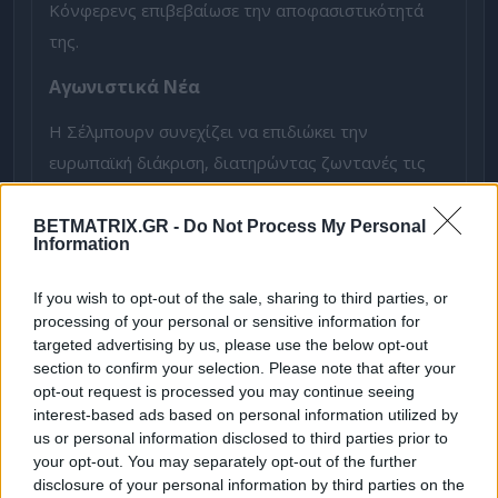
Κόνφερενς επιβεβαίωσε την αποφασιστικότητά
της.
Αγωνιστικά Νέα
Η Σέλμπουρν συνεχίζει να επιδιώκει την
ευρωπαϊκή διάκριση, διατηρώντας ζωντανές τις
ελπίδες της για ένα εισιτήριο, καθώς απέχει μόλις
τέσσερις βαθμούς από την τρίτη θέση στο
BETMATRIX.GR -
Do Not Process My Personal
Information
πρωτάθλημα, με έναν αγώνα λιγότερο. Η
πρόσφατη νίκη της επί της Γουότερφορντ με 2-1
If you wish to opt-out of the sale, sharing to third parties, or
ενίσχυσε την αυτοπεποίθηση της ομάδας. Ωστόσο,
processing of your personal or sensitive information for
targeted advertising by us, please use the below opt-out
οι απουσίες του τερματοφύλακα Κερνς και του
section to confirm your selection. Please note that after your
αμυντικού Γουίλσον ενδέχεται να επηρεάσουν την
opt-out request is processed you may continue seeing
αμυντική της γραμμή. Η Σέλμπουρν έχει δείξει
interest-based ads based on personal information utilized by
us or personal information disclosed to third parties prior to
σταθερότητα στα ευρωπαϊκά της παιχνίδια, με
your opt-out. You may separately opt-out of the further
μόλις δύο ήττες στα τελευταία δεκατρία εντός
disclosure of your personal information by third parties on the