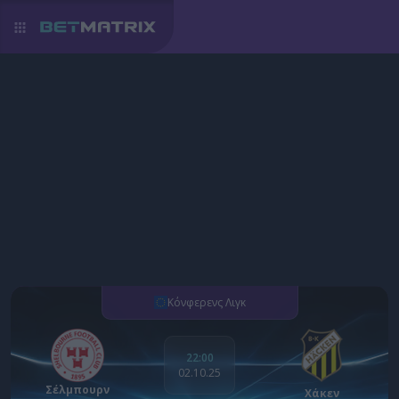
Κόνφερενς Λιγκ
22:00
02.10.25
Σέλμπουρν
Χάκεν