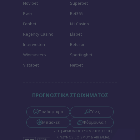
Novibet
Superbet
Bwin
Bet365
Fonbet
N1 Casino
Regency Casino
Elabet
Interwetten
Betsson
Winmasters
Sportingbet
Vistabet
Netbet
ΠΡΟΓΝΩΣΤΙΚΑ ΣΤΟΙΧΗΜΑΤΟΣ
Ποδόσφαιρο
Τένις
Μπάσκετ
Φόρμουλα 1
21+ | ΑΡΜΟΔΙΟΣ ΡΥΘΜΙΣΤΗΣ ΕΕΕΠ |
ΚΙΝΔΥΝΟΣ ΕΘΙΣΜΟΥ & ΑΠΩΛΕΙΑΣ