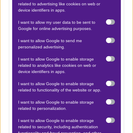
related to advertising like cookies on web or
λόγω τιμωρίας και οι τραυματισμοί των Ασάνο και
device identifiers in apps.
Κουμπούλα επιβαρύνουν περαιτέρω την
I want to allow my user data to be sent to
κατάσταση, ενώ ο Αρασάτε προσπαθεί να
Google for online advertising purposes.
διατηρήσει την ενότητα και το ηθικό της ομάδας.
I want to allow Google to send me
Αγωνιστικά Νέα
personalized advertising.
Η επιστροφή του Μασκαρέλ προσφέρει μια ανάσα
I want to allow Google to enable storage
στη μεσαία γραμμή, ωστόσο η Μαγιόρκα χρειάζεται
related to analytics like cookies on web or
device identifiers in apps.
να βελτιώσει την αμυντική της σταθερότητα και να
εκμεταλλευτεί τις ευκαιρίες που δημιουργεί για να
I want to allow Google to enable storage
έχει ελπίδες απέναντι στη Σεβίλλη.
related to functionality of the website or app.
I want to allow Google to enable storage
related to personalization.
ΣΤΑΤΙΣΤΙΚΑ
I want to allow Google to enable storage
related to security, including authentication