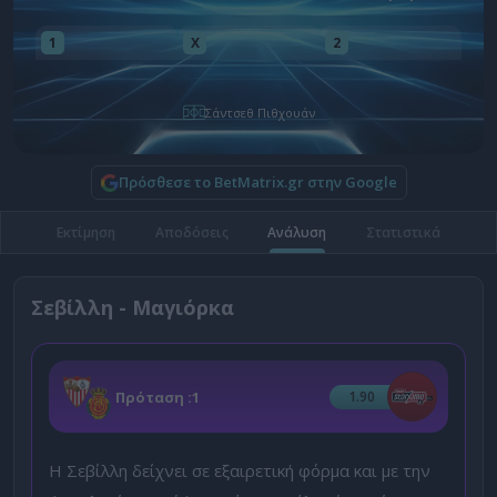
1
X
2
Σάντσεθ Πιθχουάν
Πρόσθεσε το BetMatrix.gr στην Google
Εκτίμηση
Αποδόσεις
Ανάλυση
Στατιστικά
Σεβίλλη - Μαγιόρκα
Πρόταση :
1
1.90
Η Σεβίλλη δείχνει σε εξαιρετική φόρμα και με την