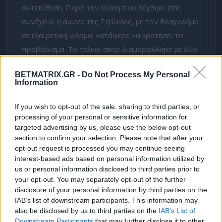
αντεπίθεση. Παρά την πίεση που δέχθηκε στη
συνέχεια, η άμυνα της Σεβίλλης, με τον Βλαχοδήμο
σε εξαιρετική φόρμα, κατάφερε να κρατήσει το
προβάδισμα. Το τελικό σκορ διαμορφώθηκε με δύο
ακόμη γκολ στις καθυστερήσεις, επιβεβαιώνοντας
BETMATRIX.GR -
Do Not Process My Personal
την κυριαρχία της ομάδας.
Information
Η Σεβίλλη επιδιώκει να συνεχίσει το νικηφόρο
σερί της, με στόχο να εδραιωθεί στην κορυφή της
If you wish to opt-out of the sale, sharing to third parties, or
processing of your personal or sensitive information for
βαθμολογίας.
targeted advertising by us, please use the below opt-out
Αγωνιστικά Νέα
section to confirm your selection. Please note that after your
opt-out request is processed you may continue seeing
Η επιστροφή των Αλφόν και Τζορντάν ενισχύει τη
interest-based ads based on personal information utilized by
us or personal information disclosed to third parties prior to
μεσαία γραμμή, ενώ η απουσία του Νιανζού δεν
your opt-out. You may separately opt-out of the further
αναμένεται να επηρεάσει σημαντικά την αμυντική
disclosure of your personal information by third parties on the
λειτουργία.
IAB’s list of downstream participants. This information may
also be disclosed by us to third parties on the
IAB’s List of
Downstream Participants
that may further disclose it to other