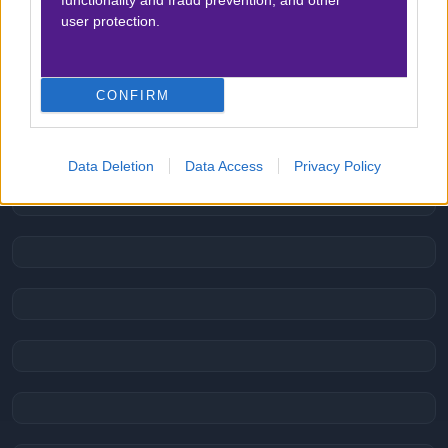
functionality and fraud prevention, and other
Δεν υπάρχει βαθμολογία για τη συγκεκριμένη
user protection.
ανάλυση.
CONFIRM
Data Deletion
Data Access
Privacy Policy