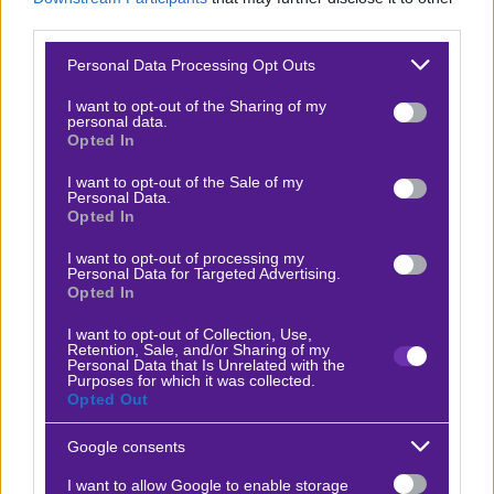
third parties.
ΜΑΓΙΟΡΚΑ
Please note that this website/app uses one or more Google
Personal Data Processing Opt Outs
services and may gather and store information including but
not limited to your visit or usage behaviour. You may click to
I want to opt-out of the Sharing of my
Ρεπορτάζ
personal data.
grant or deny consent to Google and its third-party tags to
Opted In
Η Μαγιόρκα αντιμετωπίζει σοβαρές προκλήσεις,
use your data for below specified purposes in below Google
consent section.
I want to opt-out of the Sale of my
καθώς βρίσκεται στην τελευταία θέση της
Personal Data.
βαθμολογίας και αναζητά επειγόντως βαθμούς για
Opted In
να ξεφύγει από τη ζώνη του υποβιβασμού. Η
I want to opt-out of processing my
Personal Data for Targeted Advertising.
πρόσφατη ήττα από την Αθλέτικ Μπιλμπάο με 2-1
Opted In
ανέδειξε τις αδυναμίες της ομάδας, ιδιαίτερα στην
I want to opt-out of Collection, Use,
αμυντική της λειτουργία.
Retention, Sale, and/or Sharing of my
Personal Data that Is Unrelated with the
Παρά το γεγονός ότι κατάφερε να ισοφαρίσει
Purposes for which it was collected.
προσωρινά με ένα τυχερό γκολ του Σάμου Κόστα,
Opted Out
η Μαγιόρκα δεν κατάφερε να διατηρήσει το
Google consents
αποτέλεσμα, δεχόμενη το γκολ της ήττας λίγα
I want to allow Google to enable storage
λεπτά αργότερα. Η απουσία του Αντόνιο Σάντσεθ