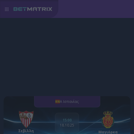
Α Ισπανίας
15:00
18.10.25
Σεβίλλη
Μαγιόρκα