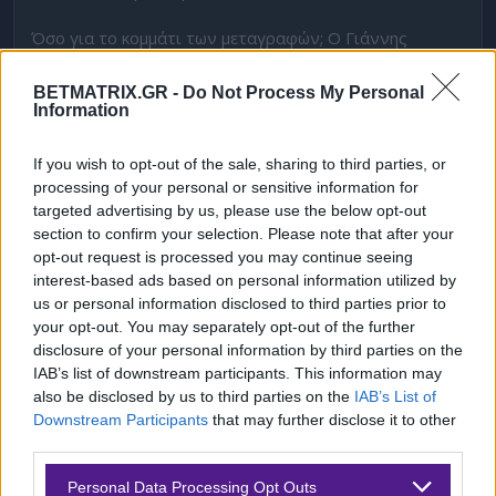
Όσο για το κομμάτι των μεταγραφών; Ο Γιάννης
Αλαφούζος έχει ενημερώσει πως θα βάλει βαθιά το χέρι
BETMATRIX.GR -
Do Not Process My Personal
στην τσέπη, αλλά το πόσες μεταγραφές θα γίνουν και
Information
σε ποιες θέσεις, ακόμη είναι παρακινδυνευμένο να το
πει κάποιος. Γιατί ορισμένα πράγματα ίσως αλλάξουν
If you wish to opt-out of the sale, sharing to third parties, or
processing of your personal or sensitive information for
στην πορεία.
targeted advertising by us, please use the below opt-out
section to confirm your selection. Please note that after your
Δεκάρι και εξτρέμ είναι οι δύο θέσεις που απασχολούν,
opt-out request is processed you may continue seeing
ενώ στο τραπέζι έχουν πέσει ακόμα τόσο η περίπτωση
interest-based ads based on personal information utilized by
απόκτησης ενός μέσου όσο και ενός τερματοφύλακα.
us or personal information disclosed to third parties prior to
your opt-out. You may separately opt-out of the further
Το τοποίο πλήρως θα ξεκαθαρίσει στα μισά του
disclosure of your personal information by third parties on the
Δεκεμβρίου.
IAB’s list of downstream participants. This information may
also be disclosed by us to third parties on the
IAB’s List of
Ωστόσο, υπάρχουν ονόματα από την καλοκαιρινή
Downstream Participants
that may further disclose it to other
λίστα που ενδέχεται να ξαναβγούν στο προσκήνιο. Για
third parties.
παράδειγμα, ο Ισπανός τερματοφύλακας Ρούμπεν
Please note that this website/app uses one or more Google
Personal Data Processing Opt Outs