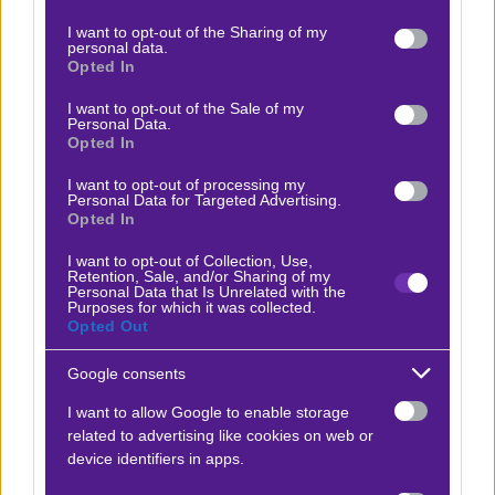
Μπλάνκο, που είχε απασχολήσει και παλαιότερα, θα
services and may gather and store information including but
not limited to your visit or usage behaviour. You may click to
I want to opt-out of the Sharing of my
μπορούσε να επανέλθει στο προσκήνιο, καθώς δεν
personal data.
grant or deny consent to Google and its third-party tags to
Opted In
υπολογίζεται στη Μαρσέιγ.
use your data for below specified purposes in below Google
consent section.
I want to opt-out of the Sale of my
Στη μεσαία γραμμή, ο Λούκας Ρομπερτόνε από την
Personal Data.
Opted In
Αλμερία και ο Μάρτιν Παγέρο της Ουντινέζε (που
απασχόλησε και στο τέλος της θερινής περιόδου)
I want to opt-out of processing my
Personal Data for Targeted Advertising.
αποτελούν εφικτές λύσεις, ενώ για τα άκρα κυκλοφορεί
Opted In
ξανά μία φήμη για τον Τιάγκο Παλάσιος της
I want to opt-out of Collection, Use,
Εστουδιάντες. Είπαμε, όμως, πολλά θα ξεκαθαρίσουν
Retention, Sale, and/or Sharing of my
Personal Data that Is Unrelated with the
προσεχώς.
Purposes for which it was collected.
Opted Out
Google consents
Προσφορές*
I want to allow Google to enable storage
related to advertising like cookies on web or
device identifiers in apps.
ΒΑΘΜΟΛΟΓΙΕΣ