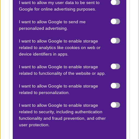
I want to allow my user data to be sent to
Βαθμολογίες Ελλάδα - Stoiximan
Google for online advertising purposes.
Super league
Βαθμολογίες Aγγλία – Premier league
I want to allow Google to send me
personalized advertising.
Βαθμολογίες Γερμανίας – Bundesliga
I want to allow Google to enable storage
Βαθμολογίες Ισπανίας- La liga
related to analytics like cookies on web or
Βαθμολογίες Ιταλίας- Serie A
device identifiers in apps.
Βαθμολογίες Γαλλίας-League 1
I want to allow Google to enable storage
related to functionality of the website or app.
I want to allow Google to enable storage
ΣΤΟΙΧΗΜΑ
related to personalization.
Κουπόνι στοιχήματος ΟΠΑΠ
I want to allow Google to enable storage
To bet builder της ημέρας
related to security, including authentication
functionality and fraud prevention, and other
Αναλύσεις αγώνων
user protection.
Ενισχυμένες Αποδόσεις