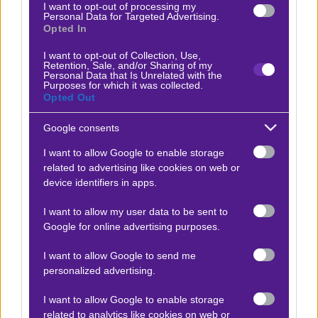
I want to opt-out of processing my
Personal Data for Targeted Advertising.
Opted In
ΒΑΘΜΟΛΟΓΙΕΣ
I want to opt-out of Collection, Use,
Retention, Sale, and/or Sharing of my
Βαθμολογίες Ελλάδα - Stoiximan
Personal Data that Is Unrelated with the
Super league
Purposes for which it was collected.
Opted Out
Βαθμολογίες Aγγλία – Premier league
Google consents
Βαθμολογίες Γερμανίας – Bundesliga
Βαθμολογίες Ισπανίας- La liga
I want to allow Google to enable storage
related to advertising like cookies on web or
Βαθμολογίες Ιταλίας- Serie A
device identifiers in apps.
Βαθμολογίες Γαλλίας-League 1
I want to allow my user data to be sent to
Google for online advertising purposes.
ΣΤΟΙΧΗΜΑ
I want to allow Google to send me
personalized advertising.
Κουπόνι στοιχήματος ΟΠΑΠ
I want to allow Google to enable storage
To bet builder της ημέρας
related to analytics like cookies on web or