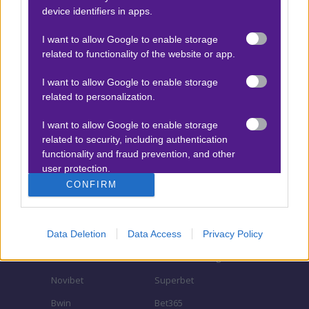
device identifiers in apps.
Αναλύσεις αγώνων
Ενισχυμένες Αποδόσεις
I want to allow Google to enable storage
related to functionality of the website or app.
Μακροχρόνια Στοιχήματα
Ψαγμένα ειδικά στοιχήματα
I want to allow Google to enable storage
related to personalization.
Μακροχρόνια Στοιχήματα – Ελλάδα
I want to allow Google to enable storage
Τζίροι στοιχήματος
related to security, including authentication
Θεωρία στοιχήματος
functionality and fraud prevention, and other
user protection.
Προσφορές για στοίχημα
CONFIRM
ΣΤΟΙΧΗΜΑΤΙΚΕΣ ΕΤΑΙΡΙΕΣ
Data Deletion
Data Access
Privacy Policy
Stoiximan
Pamestoixima.gr
Novibet
Superbet
Bwin
Bet365