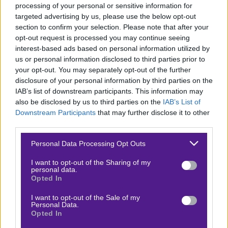
Η Σπαρτάκ Μόσχας έδωσε πολλά χρήματα για να τον
processing of your personal or sensitive information for
αποκτήσει, αλλά ο ίδιος δεν έχει προσαρμοστεί. Δεν
targeted advertising by us, please use the below opt-out
section to confirm your selection. Please note that after your
προσφέρει αγωνιστικά όσα θα περίμενε κανείς και
opt-out request is processed you may continue seeing
ταυτόχρονα δεν περνάει καλά και σε προσωπικό
interest-based ads based on personal information utilized by
επίπεδο. Δεν νιώθει άνετα στην πόλη και ψάχνει
us or personal information disclosed to third parties prior to
your opt-out. You may separately opt-out of the further
τρόπους για να αλλάξει περιβάλλον.
disclosure of your personal information by third parties on the
IAB’s list of downstream participants. This information may
Στον ΠΑΟΚ τα γνωρίζουν όλα αυτά και περιμένουν.
also be disclosed by us to third parties on the
IAB’s List of
Παρακολουθούν εδώ και καιρό τις εξελίξεις και θέλουν
Downstream Participants
that may further disclose it to other
third parties.
να χτυπήσουν την κατάλληλη στιγμή. Κάποιοι
υποστηρίζουν πως οι πρώτες επαφές ανάμεσα στις
Please note that this website/app uses one or more Google
Personal Data Processing Opt Outs
services and may gather and store information including but
δύο πλευρές έχουν γίνει και πως ο πρώην
not limited to your visit or usage behaviour. You may click to
I want to opt-out of the Sharing of my
ποδοσφαιριστής της ΑΕΚ είναι κάτι παραπάνω από
personal data.
grant or deny consent to Google and its third-party tags to
Opted In
θετικός στο ενδεχόμενο επιστροφής του στην Ελλάδα.
use your data for below specified purposes in below Google
consent section.
I want to opt-out of the Sale of my
Personal Data.
Opted In
Προσφορές*