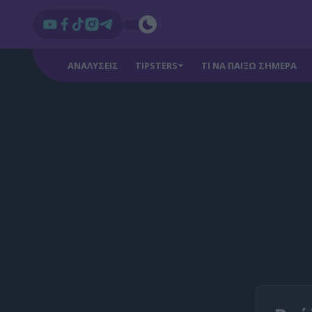
ΑΝΑΛΥΣΕΙΣ
TIPSTERS
ΤΙ ΝΑ ΠΑΙΞΩ ΣΗΜΕΡΑ