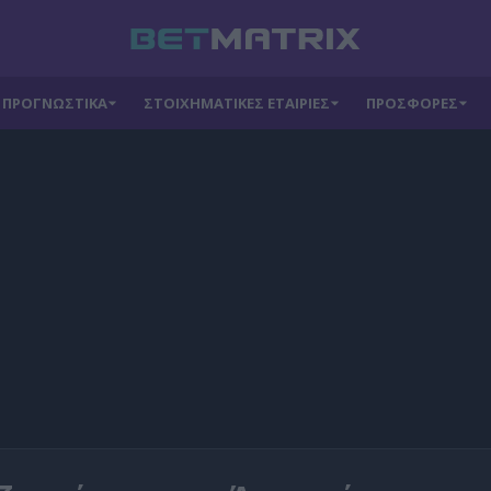
ΠΡΟΓΝΩΣΤΙΚΑ
ΣΤΟΙΧΗΜΑΤΙΚΕΣ ΕΤΑΙΡΙΕΣ
ΠΡΟΣΦΟΡΕΣ