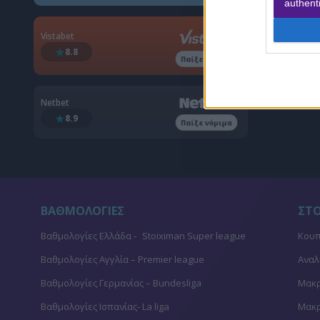
authenti
Vistabet
8.8
Παίξε νόμιμα
Netbet
8.9
Παίξε νόμιμα
ΒΑΘΜΟΛΟΓΙΕΣ
ΣΤ
Βαθμολογίες Ελλάδα - Stoiximan Super league
Κουπ
Βαθμολογίες Aγγλία – Premier league
Αναλ
Βαθμολογίες Γερμανίας – Bundesliga
Μακρ
Βαθμολογίες Ισπανίας- La liga
Μακρ