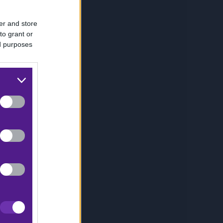
er and store
έσω
to grant or
ed purposes
 του τα
oiximan
ι
η
α