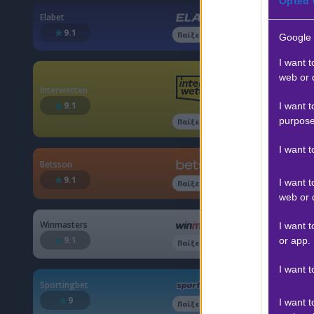
Opted 
Elabet
9.1
Παίξε νόμιμα
Google 
I want t
web or d
Interwetten
9.1
I want t
purpose
Παίξε νόμιμα
I want 
Betsson
9.1
I want t
Παίξε νόμιμα
web or d
Winmasters
I want t
9.1
or app.
Παίξε νόμιμα
I want t
Sportingbet
9
I want t
Παίξε νόμιμα