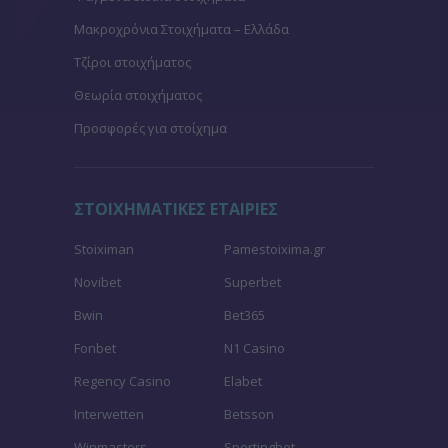
Μακροχρόνια Στοιχήματα – Ελλάδα
Τζίροι στοιχήματος
Θεωρία στοιχήματος
Προσφορές για στοίχημα
ΣΤΟΙΧΗΜΑΤΙΚΕΣ ΕΤΑΙΡΙΕΣ
Stoiximan
Pamestoixima.gr
Novibet
Superbet
Bwin
Bet365
Fonbet
N1 Casino
Regency Casino
Elabet
Interwetten
Betsson
Winmasters
Sportingbet