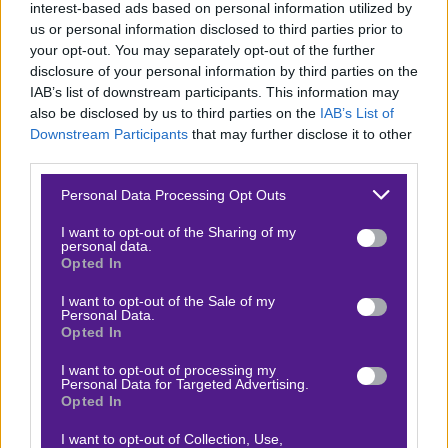
interest-based ads based on personal information utilized by
Η Παρί έπειτα από τέσσερις στη σειρά ήττες (Εφές,
us or personal information disclosed to third parties prior to
Μιλάνο, Μπάγερν και Παναθηναϊκός), επικράτησε της
your opt-out. You may separately opt-out of the further
Βαλένθια (90-86) εντός έδρας, ανεβάζοντας το ρεκόρ
disclosure of your personal information by third parties on the
IAB’s list of downstream participants. This information may
της στο 5-6. Μία ομάδα που πλέον δεν αποτελεί
also be disclosed by us to third parties on the
IAB’s List of
έκπληξη ο γρήγορος τρόπος παιχνιδιού, που αρέσει
Downstream Participants
that may further disclose it to other
στον οργανισμό. Νέος… μαέστρος της ομάδας από την
third parties.
ος
πόλη του φωτός ο 1
σκόρερ της EuroLeague Ναντίρ
Please note that this website/app uses one or more Google
Personal Data Processing Opt Outs
services and may gather and store information including but
Ιφί (21,4 πόντοι). Θετικό ξεκίνημα για τον Τζάστιν
not limited to your visit or usage behaviour. You may click to
I want to opt-out of the Sharing of my
Ρόμπινσον, που κλήθηκε να μπει στα… παπούτσι του Τι
personal data.
grant or deny consent to Google and its third-party tags to
Opted In
Τζέι Σορτς. Ο Αμερικανός «τρέχει» την σεζόν με 15,0
use your data for below specified purposes in below Google
consent section.
πόντους και 3,8 ασίστ. Ενισχυμένη Απόδοση στο 2.40
I want to opt-out of the Sale of my
Personal Data.
να νικήσει ο Ολυμπιακός και να σημειωθούν over 170,5
Opted In
πόντοι στον αγώνα.
I want to opt-out of processing my
Personal Data for Targeted Advertising.
*ΙΣΧΥΟΥΝ ΟΡΟΙ & ΠΡΟΫΠΟΘΕΣΕΙΣ
Opted In
ΔΙΑΘΕΣΙΜΟ ΜΟΝΟ ΓΙΑ ΤΗΝ ΑΝΑΜΕΤΡΗΣΗ
I want to opt-out of Collection, Use,