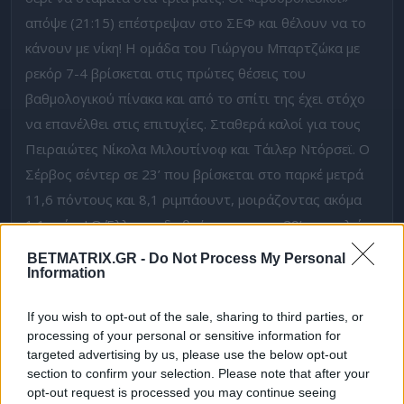
απόψε (21:15) επέστρεψαν στο ΣΕΦ και θέλουν να το
κάνουν με νίκη! Η ομάδα του Γιώργου Μπαρτζώκα με
ρεκόρ 7-4 βρίσκεται στις πρώτες θέσεις του
βαθμολογικού πίνακα και από το σπίτι της έχει στόχο
να επανέλθει στις επιτυχίες. Σταθερά καλοί για τους
Πειραιώτες Νίκολα Μιλουτίνοφ και Τάιλερ Ντόρσεϊ. Ο
Σέρβος σέντερ σε 23’ που βρίσκεται στο παρκέ μετρά
11,6 πόντους και 8,1 ριμπάουντ, μοιράζοντας ακόμα
1,1 ασίστ! Ο Έλληνας διεθνής γκαρντ σε 29’ αποτελεί
τον πρώτο σκόρερ της ομάδας του με 18,5 πόντους. Το
BETMATRIX.GR -
Do Not Process My Personal
Information
over 2,5 εύστοχα τρίποντα του Ντόρσεϊ, τιμάται σε
απόδοση 2.00 στην bwin.
If you wish to opt-out of the sale, sharing to third parties, or
processing of your personal or sensitive information for
bwin
: Ολυμπιακός – Παρί σε Live
Streaming
*!
targeted advertising by us, please use the below opt-out
section to confirm your selection. Please note that after your
Επικίνδυνη
opt-out request is processed you may continue seeing