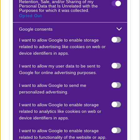
Retention, Sale, and/or Sharing of my
ΟΛΥΜΠΙΑΚΟΣ – ΠΑΡΙ.
Personal Data that Is Unrelated with the
Purposes for which it was collected.
Opted Out
ΙΣΧΥΕΙ ΜΟΝΟ ΓΙΑ ΤΗΝ ΑΓΟΡΑ «ΝΙΚΗΤΗΣ ΑΓΩΝΑ»
Google consents
ΟΙ ΑΠΟΔΟΣΕΙΣ ΕΝΔΕΧΕΤΑΙ ΝΑ ΥΠΟΚΕΙΝΤΑΙ ΣΕ
I want to allow Google to enable storage
ΑΛΛΑΓΕΣ
related to advertising like cookies on web or
device identifiers in apps.
21+ | ΑΡΜΟΔΙΟΣ ΡΥΘΜΙΣΤΗΣ ΕΕΕΠ | ΚΙΝΔΥΝΟΣ
ΕΘΙΣΜΟΥ & ΑΠΩΛΕΙΑΣ ΠΕΡΙΟΥΣΙΑΣ | ΓΡΑΜΜΗ
I want to allow my user data to be sent to
ΒΟΗΘΕΙΑΣ ΚΕΘΕΑ: 210 9237777 | ΠΑΙΞΕ ΥΠΕΥΘΥΝΑ
Google for online advertising purposes.
I want to allow Google to send me
personalized advertising.
Προσφορές*
I want to allow Google to enable storage
related to analytics like cookies on web or
device identifiers in apps.
ΒΑΘΜΟΛΟΓΙΕΣ
I want to allow Google to enable storage
Βαθμολογίες Ελλάδα - Stoiximan
related to functionality of the website or app.
Super league