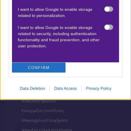
Βαθμολογίες Aγγλία – Premier league
I want to allow Google to enable storage
related to personalization.
Βαθμολογίες Γερμανίας – Bundesliga
Βαθμολογίες Ισπανίας- La liga
I want to allow Google to enable storage
related to security, including authentication
Βαθμολογίες Ιταλίας- Serie A
functionality and fraud prevention, and other
user protection.
Βαθμολογίες Γαλλίας-League 1
CONFIRM
ΣΤΟΙΧΗΜΑ
Κουπόνι στοιχήματος ΟΠΑΠ
Data Deletion
Data Access
Privacy Policy
To bet builder της ημέρας
Αναλύσεις αγώνων
Ενισχυμένες Αποδόσεις
Μακροχρόνια Στοιχήματα
Ψαγμένα ειδικά στοιχήματα