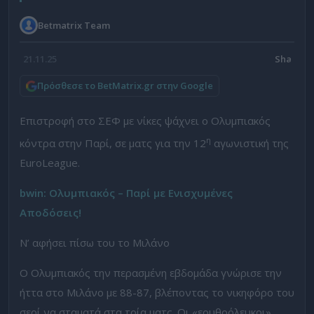
Betmatrix Team
21.11.25
Πρόσθεσε το BetMatrix.gr στην Google
Επιστροφή στο ΣΕΦ με νίκες ψάχνει ο Ολυμπιακός
η
κόντρα στην Παρί, σε ματς για την 12
αγωνιστική της
EuroLeague.
bwin
: Ολυμπιακός – Παρί με Ενισχυμένες
Αποδόσεις!
Ν’ αφήσει πίσω του το Μιλάνο
Ο Ολυμπιακός την περασμένη εβδομάδα γνώρισε την
ήττα στο Μιλάνο με 88-87, βλέποντας το νικηφόρο του
σερί να σταματά στα τρία ματς. Οι «ερυθρόλευκοι»