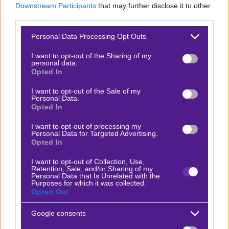
το Ατλέτικο Μαδρίτης – Ρεάλ Μαδρίτης
ο Αγώνας της
Downstream Participants
that may further disclose it to other
third parties.
Ημέρας
, κοινώς εδώ θα βρείτε τα αγαπημένα
Ψαγμένα
Ειδικά
, με σπέσιαλ αγορές και αποδόσεις.
Please note that this website/app uses one or more Google
Personal Data Processing Opt Outs
services and may gather and store information including but
Παίρνεις μέρος στο Τουρνουά Μπάσκετ και
not limited to your visit or usage behaviour. You may click to
I want to opt-out of the Sharing of my
personal data.
grant or deny consent to Google and its third-party tags to
διεκδικείς κορυφαία έπαθλα*
Opted In
use your data for below specified purposes in below Google
consent section.
Το Τουρνουά Ποδοσφαίρου διαρκεί ως τις 9
I want to opt-out of the Sale of my
Personal Data.
Ιανουαρίου 2026 (08:00), ενώ αυτό για το Μπάσκετ ως
Opted In
τις 10 Ιανουαρίου 2026 (08:00). Επιπλέον, αυτά για το
I want to opt-out of processing my
Τένις, το Πινγκ Πονγκ και το Cyber – Esports είναι
Personal Data for Targeted Advertising.
Opted In
μέχρι την 1η Φεβρουαρίου 2026 (08:00). Δηλώνεις
I want to opt-out of Collection, Use,
συμμετοχή και κερδίζεις σούπερ δώρα*. Διεκδικείς
Retention, Sale, and/or Sharing of my
Personal Data that Is Unrelated with the
μοναδικά έπαθλα* μέσα από τα τουρνουά που
Purposes for which it was collected.
διοργανώνονται. Θυμίζουμε, η διαδικασία εγγραφής
Opted Out
είναι απλή: Επιλέγεις εκείνο που σε ενδιαφέρει, στην
Google consents
αρχική σελίδα της Fonbet, δηλώνεις συμμετοχή και η