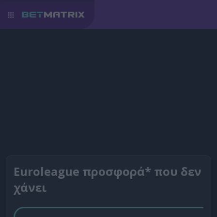
Euroleague προσφορά* που δεν
χάνει