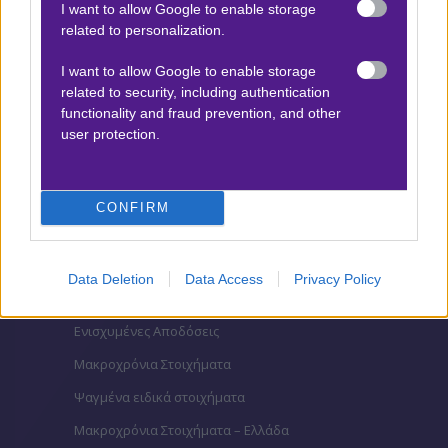
I want to allow Google to enable storage
Βαθμολογίες Γερμανίας – Bundesliga
related to personalization.
Βαθμολογίες Ισπανίας- La liga
I want to allow Google to enable storage
Βαθμολογίες Ιταλίας- Serie A
related to security, including authentication
Βαθμολογίες Γαλλίας-League 1
functionality and fraud prevention, and other
user protection.
ΣΤΟΙΧΗΜΑ
CONFIRM
Κουπόνι στοιχήματος ΟΠΑΠ
To bet builder της ημέρας
Data Deletion
Data Access
Privacy Policy
Αναλύσεις αγώνων
Ενισχυμένες Αποδόσεις
Μακροχρόνια Στοιχήματα
Ψαγμένα ειδικά στοιχήματα
Μακροχρόνια Στοιχήματα – Ελλάδα