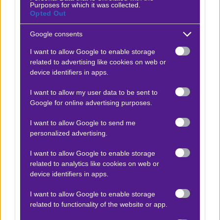
Purposes for which it was collected.
H Stoiximan Super League, οι διοργανώσεις της UEFA,
Opted Out
το ΝΒΑ και πόσα ακόμα, έρχονται στην οθόνη σου!
Google consents
*21+ | ΑΡΜΟΔΙΟΣ ΡΥΘΜΙΣΤΗΣ ΕΕΕΠ | ΚΙΝΔΥΝΟΣ
I want to allow Google to enable storage
ΕΘΙΣΜΟΥ & ΑΠΩΛΕΙΑΣ ΠΕΡΙΟΥΣΙΑΣ| ΓΡΑΜΜΗ
related to advertising like cookies on web or
ΒΟΗΘΕΙΑΣ ΚΕΘΕΑ: 2109237777 | ΠΑΙΞΕ ΥΠΕΥΘΥΝΑ
device identifiers in apps.
*Ισχύουν Όροι & Προϋποθέσεις
I want to allow my user data to be sent to
Google for online advertising purposes.
I want to allow Google to send me
Προσφορές*
personalized advertising.
I want to allow Google to enable storage
related to analytics like cookies on web or
ΒΑΘΜΟΛΟΓΙΕΣ
device identifiers in apps.
Βαθμολογίες Ελλάδα - Stoiximan
Super league
I want to allow Google to enable storage
related to functionality of the website or app.
Βαθμολογίες Aγγλία – Premier league