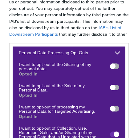
us or personal information disclosed to third parties prior to
Ολυμπιακός – Λεβαδειακός και Παναιτωλικός –
your opt-out. You may separately opt-out of the further
disclosure of your personal information by third parties on the
Παναθηναϊκός, τις οποίες μπορείς να απολαύσεις
IAB’s list of downstream participants. This information may
δωρεάν με την εγγραφή σου στη Stoiximan και
also be disclosed by us to third parties on the
IAB’s List of
κάνοντας χρήση του κωδικού COSMOTETV.
Downstream Participants
that may further disclose it to other
third parties.
Προσφορά γνωριμίας* από τη Stoiximan με 1 μήνες
Please note that this website/app uses one or more Google
Personal Data Processing Opt Outs
Cosmote TV & επιπλέον σούπερ έπαθλα*!
services and may gather and store information including but
not limited to your visit or usage behaviour. You may click to
I want to opt-out of the Sharing of my
personal data.
Αν επιθυμείς να γίνεις μέλος της Stoiximan, αξίζει να το
grant or deny consent to Google and its third-party tags to
Opted In
use your data for below specified purposes in below Google
κάνεις κάπου εδώ. Με την
εγγραφή
σου, παίρνεις
consent section.
I want to opt-out of the Sale of my
αυτόματα
310 δώρα* χωρίς κατάθεση
και μία μέρα
Personal Data.
δωρεάν* πρόσβαση στην πλατφόρμα και το αθλητικό
Opted In
περιεχόμενο της Cosmote TV! Αν προχωρήσεις και στην
I want to opt-out of processing my
Personal Data for Targeted Advertising.
πρώτη σου κατάθεση αμέσως μετά, τα δώρα* γίνονται
Opted In
620 και παράλληλα, κερδίζεις έναν ολόκληρο μήνα
I want to opt-out of Collection, Use,
πρόσβασης στην Cosmote TV!
Retention, Sale, and/or Sharing of my
Personal Data that Is Unrelated with the