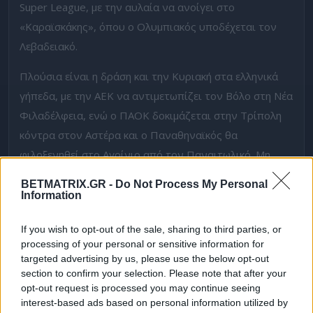
Super League, με την αυλαία να ανοίγει στο
«Καραϊσκάκης», όπου ο Ολυμπιακός υποδέχεται τον
Λεβαδειακό.
Πλούσια είναι η δράση και την Κυριακή στα ελληνικά
γήπεδα, με την ΑΕΚ να αντιμετωπίζει τον Βόλο στη Νέα
Φιλαδέλφεια, ενώ ο ΠΑΟΚ δοκιμάζεται στην Τρίπολη
κόντρα στον Αστέρα και ο Παναθηναϊκός θα
φιλοξενηθεί στο Αγρίνιο από τον Παναιτωλικό. Μη
χάσεις λοιπόν τις μάχες των ελληνικών ομάδων με
BETMATRIX.GR -
Do Not Process My Personal
μοναδικό Mission στη Stoiximan.
Information
Super έπαθλο με
Stoiximan Super League Mission
If you wish to opt-out of the sale, sharing to third parties, or
processing of your personal or sensitive information for
Πέρα από το Mission, μην ξεχάσεις και το Master
targeted advertising by us, please use the below opt-out
Weekly Edition, όπου έχεις τη δυνατότητα να
section to confirm your selection. Please note that after your
opt-out request is processed you may continue seeing
διεκδικήσεις 50.000€ σε μετρητά αυτό το
interest-based ads based on personal information utilized by
Σαββατοκύριακο. Σε αυτό, ξεχωρίζουν οι αναμετρήσεις