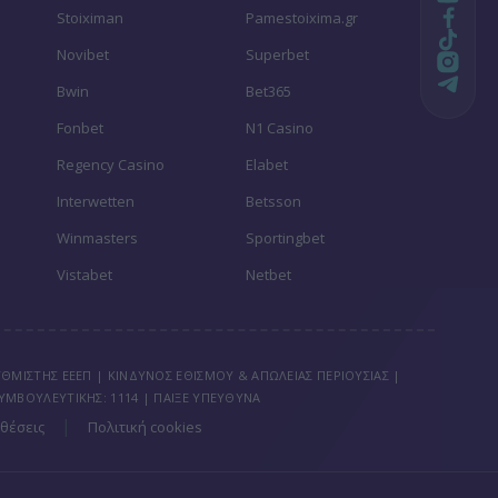
Stoiximan
Pamestoixima.gr
Novibet
Superbet
Bwin
Bet365
Fonbet
N1 Casino
Regency Casino
Elabet
Interwetten
Betsson
Winmasters
Sportingbet
Vistabet
Netbet
ΘΜΙΣΤΗΣ ΕΕΕΠ | ΚΙΝΔΥΝΟΣ ΕΘΙΣΜΟΥ & ΑΠΩΛΕΙΑΣ ΠΕΡΙΟΥΣΙΑΣ |
ΥΜΒΟΥΛΕΥΤΙΚΗΣ: 1114 | ΠΑΙΞΕ ΥΠΕΥΘΥΝΑ
|
θέσεις
Πολιτική cookies