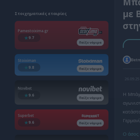
Μπά
με 
Στοιχηματικές εταιρίες
στη
Pamestoixima.gr
9.7
Παίξε νόμιμα
Bet
Stoiximan
9.8
Παίξε νόμιμα
26.09.25
Novibet
Η Μπάγ
9.6
Παίξε νόμιμα
αγωνιστ
κατάστα
Superbet
Γερμανί
9.6
Παίξε νόμιμα
O άσος 