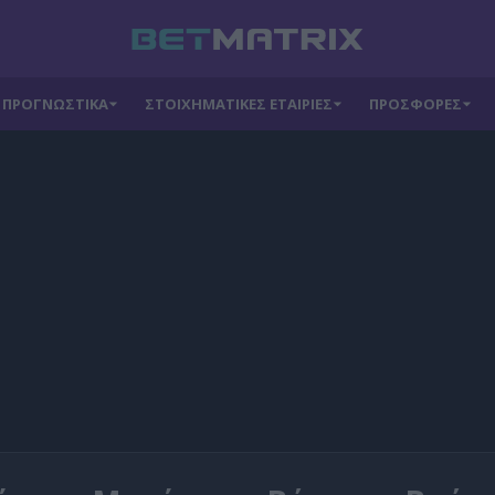
ΠΡΟΓΝΩΣΤΙΚΑ
ΣΤΟΙΧΗΜΑΤΙΚΕΣ ΕΤΑΙΡΙΕΣ
ΠΡΟΣΦΟΡΕΣ