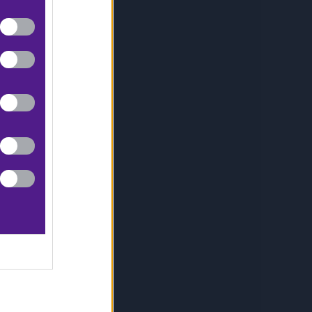
ι να
τον
υς τους
ΡΝΟΥΑ
στες
όλες σε
σεις σ’
μα και