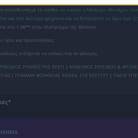
άγερν Μονάχου εναντίον Βέρντερ Βρέμης τα προγνωστικά έχο
ρη κατεύθυνση με το combo
να νικήσει η Μπάγερν Μονάχου τόσ
σο και στο δεύτερο ημίχρονο και να ξεπεραστεί το όριο των 2,
ται στο 1.58** στην πλατφόρμα της Betsson.
ν όροι και προϋποθέσεις
οδόσεις ενδέχεται να υπόκεινται σε αλλαγές.
ΑΡΜΟΔΙΟΣ ΡΥΘΜΙΣΤΗΣ ΕΕΕΠ | ΚΙΝΔΥΝΟΣ ΕΘΙΣΜΟΥ & ΑΠΩΛΕ
ΣΙΑΣ| ΓΡΑΜΜΗ ΒΟΗΘΕΙΑΣ ΚΕΘΕΑ: 210 9237777 | ΠΑΙΞΕ ΥΠ
ρές*
ΟΙΧΗΜΑ