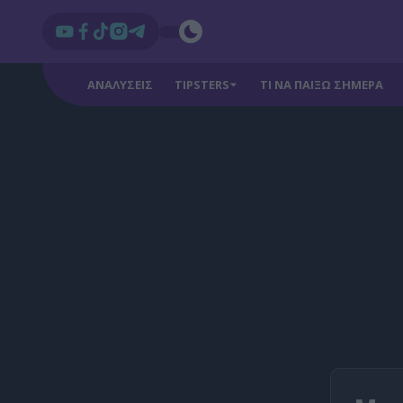
ΑΝΑΛΥΣΕΙΣ
TIPSTERS
ΤΙ ΝΑ ΠΑΙΞΩ ΣΗΜΕΡΑ