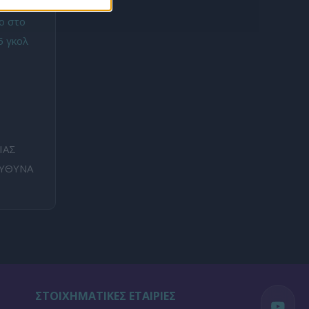
υν
ο στο
5 γκολ
ΙΑΣ
ΕΥΘΥΝΑ
ΣΤΟΙΧΗΜΑΤΙΚΕΣ ΕΤΑΙΡΙΕΣ