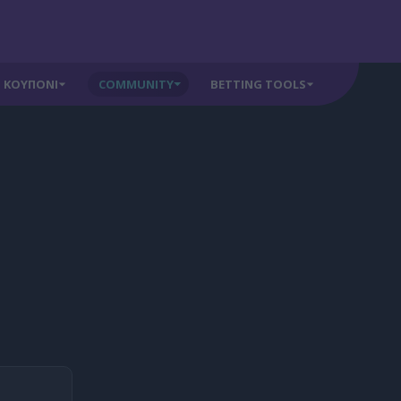
ΚΟΥΠΟΝΙ
COMMUNITY
BETTING TOOLS