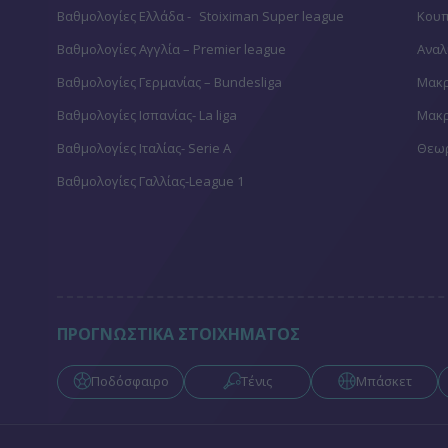
Βαθμολογίες Ελλάδα - Stoiximan Super league
Κουπ
Βαθμολογίες Aγγλία – Premier league
Αναλ
Βαθμολογίες Γερμανίας – Bundesliga
Μακρ
Βαθμολογίες Ισπανίας- La liga
Μακρ
Βαθμολογίες Ιταλίας- Serie A
Θεωρ
Βαθμολογίες Γαλλίας-League 1
ΠΡΟΓΝΩΣΤΙΚΑ ΣΤΟΙΧΗΜΑΤΟΣ
Ποδόσφαιρο
Τένις
Μπάσκετ