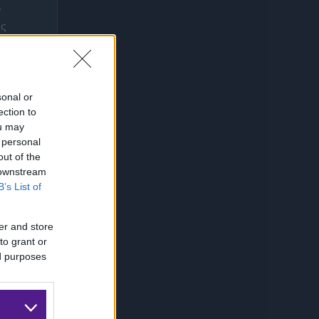
.
ής
ις το
ΓΥΡΙΣΜΑ
sonal or
ection to
ou may
 personal
 νίκες,
out of the
ή της
 downstream
πίσημα
B’s List of
 όλες οι
υ –
er and store
to grant or
 Να
ed purposes
η φέρουν
της