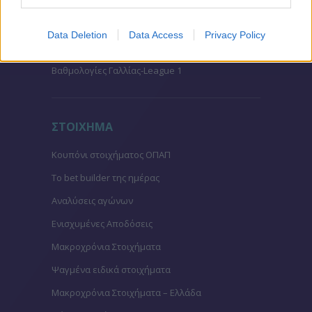
Βαθμολογίες Γερμανίας – Bundesliga
Βαθμολογίες Ισπανίας- La liga
Data Deletion
Data Access
Privacy Policy
Βαθμολογίες Ιταλίας- Serie A
Βαθμολογίες Γαλλίας-League 1
ΣΤΟΙΧΗΜΑ
Κουπόνι στοιχήματος ΟΠΑΠ
To bet builder της ημέρας
Αναλύσεις αγώνων
Ενισχυμένες Αποδόσεις
Μακροχρόνια Στοιχήματα
Ψαγμένα ειδικά στοιχήματα
Μακροχρόνια Στοιχήματα – Ελλάδα