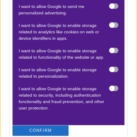
NOVIBET.GR/INFO/OROI
I want to allow Google to send me
personalized advertising.
ΟΙ ΑΠΟΔΟΣΕΙΣ ΕΝΔΕΧΕΤΑΙ ΝΑ ΤΡΟΠΟΠΟΙΗΘΟΥΝ ΑΝΑ
ΠΑΣΑ ΣΤΙΓΜΗ
I want to allow Google to enable storage
related to analytics like cookies on web or
21+| ΑΡΜΟΔΙΟΣ ΡΥΘΜΙΣΤΗΣ:ΕΕΕΠ | ΚΙΝΔΥΝΟΣ
device identifiers in apps.
ΕΘΙΣΜΟΥ & ΑΠΩΛΕΙΑΣ ΠΕΡΙΟΥΣΙΑΣ | ΓΡΑΜΜΗ
I want to allow Google to enable storage
ΒΟΗΘΕΙΑΣ ΚΕΘΕΑ: 2109237777 | ΠΑΙΞΕ ΥΠΕΥΘΥΝΑ.
related to functionality of the website or app.
I want to allow Google to enable storage
related to personalization.
Προσφορές*
I want to allow Google to enable storage
related to security, including authentication
ΒΑΘΜΟΛΟΓΙΕΣ
functionality and fraud prevention, and other
user protection.
Βαθμολογίες Ελλάδα - Stoiximan
Super league
Βαθμολογίες Aγγλία – Premier league
CONFIRM