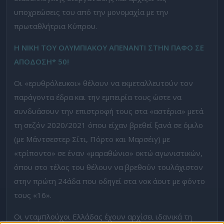
υποχρεώσεις του από την μονομαχία με την
πρωταθλήτρια Κύπρου.
Η ΝΙΚΗ ΤΟΥ ΟΛΥΜΠΙΑΚΟΥ ΑΠΕΝΑΝΤΙ ΣΤΗΝ ΠΑΦΟ ΣΕ
ΑΠΟΔΟΣΗ* 50!
Οι «ερυθρόλευκοι» θέλουν να εκμεταλλευτούν τον
παράγοντα έδρα και την εμπειρία τους ώστε να
συνδυάσουν την επιστροφή τους στα «αστέρια» μετά
τη σεζόν 2020/2021 όπου είχαν βρεθεί ξανά σε όμιλο
(με Μάντσεστερ Σίτι, Πόρτο και Μαρσέιγ) με
«τρίποντο» σε έναν «μαραθώνιο» οκτώ αγωνιστικών,
όπου στο τέλος του θέλουν να βρεθούν τουλάχιστον
στην πρώτη 24άδα που οδηγεί στα νοκ άουτ με φόντο
τους «16».
Οι νταμπλούχοι Ελλάδας έχουν αρχίσει ιδανικά τη