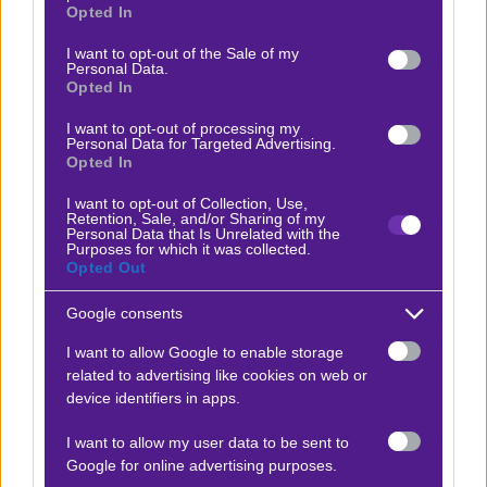
προκριματικά.
grant or deny consent to Google and its third-party tags to
Opted In
use your data for below specified purposes in below Google
consent section.
Διαδοχικά η Πάφος απέκλεισε Μακάμπι Τελ Αβίβ,
I want to opt-out of the Sale of my
Personal Data.
Ντιναμό Κιέβου και Ερυθρό Αστέρα, με το γκολ του
Opted In
Τζάτζα στο 89’ του αγώνα ρεβάνς στη Λεμεσό να τη
I want to opt-out of processing my
στέλνει για πρώτη φορά στη League Phase και
Personal Data for Targeted Advertising.
Opted In
αντιμέτωπη στην πρεμιέρα με τον Ολυμπιακό επί
ελληνικού εδάφους με στόχο τους πρώτους βαθμούς
I want to opt-out of Collection, Use,
Retention, Sale, and/or Sharing of my
σε αυτή τη διαδρομή.
Personal Data that Is Unrelated with the
Purposes for which it was collected.
Opted Out
Τα μέλη της Novibet μπορούν καθημερινά να βρουν
προσφορές* για τα μεγάλα παιχνίδια
και κορυφαίο
Google consents
πρόγραμμα ανταμοιβής*.
I want to allow Google to enable storage
related to advertising like cookies on web or
Αυτό που θες από το παιχνίδι σου
και στο
Champions
device identifiers in apps.
League
I want to allow my user data to be sent to
*ΙΣΧΥΟΥΝ ΟΡΟΙ & ΠΡΟΫΠΟΘΕΣΕΙΣ ΔΙΑΘΕΣΙΜΟΙ ΣΤΟ
Google for online advertising purposes.