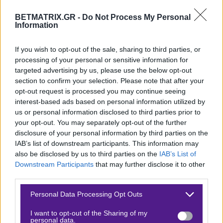
σεζόν τους εντός συνόρων όσον αφορά τα
BETMATRIX.GR -
Do Not Process My Personal
αποτελέσματα καθώς διατηρούν το απόλυτο στη Super
Information
League με 3/3 (2-0 με τον Αστέρα Τρίπολης, 0-2 στο
Βόλο, 5-0 με τον Πανσερραϊκό) και στοχεύουν να
If you wish to opt-out of the sale, sharing to third parties, or
processing of your personal or sensitive information for
πάρουν και την πρώτη φετινή ευρωπαϊκή νίκη.
targeted advertising by us, please use the below opt-out
section to confirm your selection. Please note that after your
Η ΝΙΚΗ ΤΟΥ ΟΛΥΜΠΙΑΚΟΥ ΑΠΕΝΑΝΤΙ ΣΤΗΝ ΠΑΦΟ ΣΕ
opt-out request is processed you may continue seeing
ΑΠΟΔΟΣΗ* 50!
interest-based ads based on personal information utilized by
us or personal information disclosed to third parties prior to
Όσο για την Πάφο, ο αγώνας στο Φάληρο είναι
your opt-out. You may separately opt-out of the further
ιστορικής σημασίας καθώς είναι ο πρώτος στην ιστορία
disclosure of your personal information by third parties on the
IAB’s list of downstream participants. This information may
της ομάδας σε όμιλο του Champions League.
also be disclosed by us to third parties on the
IAB’s List of
Downstream Participants
that may further disclose it to other
Η ομάδα του Χουάν Κάρλος Καρσέδο κάνει συνεχώς
third parties.
άλματα τα τελευταία χρόνια, καθώς το 2024 κατέκτησε
Please note that this website/app uses one or more Google
Personal Data Processing Opt Outs
το κύπελλο Κύπρου, το 2025 το πρωτάθλημα, ενώ
services and may gather and store information including but
ξεπέρασε με απόλυτη επιτυχία τα τρία εμπόδια στα
not limited to your visit or usage behaviour. You may click to
I want to opt-out of the Sharing of my
personal data.