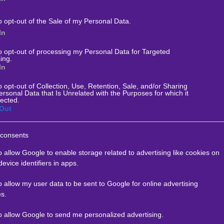
α για την ομάδα της Κρήτης, που θέλει να επιστρέψει στις νίκε
eague.
o opt-out of the Sale of my Personal Data.
In
ιά έχει ρεκόρ 1-1-2 με 6-7 τέρματα στο ελληνικό πρωτάθλημα.
to opt-out of processing my Personal Data for Targeted
ο ματς με τον ΟΦΗ χωρίς να έχει νίκη στα τελευταία 3 επίσημα
ing.
In
ια της. Σ’ αυτό το διάστημα, έφερε 1-1 με τον Αστέρα Τρίπολης 
 Ελλάδας Betsson, έπειτα ηττήθηκε από τον Άρη με 1-0 για τη 
o opt-out of Collection, Use, Retention, Sale, and/or Sharing
ersonal Data that Is Unrelated with the Purposes for which it
 ενώ την Τρίτη 23/09 έμεινε στο 1-1 με την Καβάλα εκτός έδρας
lected.
Out
α το Κύπελλο Ελλάδας Betsson. Στο ΟΦΗ εναντίον Κηφισιά, οι
ούμενοι έχουν στοίχημα να δείξουν και πάλι τη μαχητικότητά τ
consents
ψουν για το καλύτερο δυνατό.
o allow Google to enable storage related to advertising like cookies on
ορυφαία στοιχηματική πλατφόρμα της Betsson, όπου ένα
στοίχ
evice identifiers in apps.
να κάνει τη διαφορά, υπάρχουν εξαιρετικές επιλογές για στοίχη
o allow my user data to be sent to Google for online advertising
ες αγορές και με ασυναγώνιστες αποδόσεις στη Super League. 
s.
αντίον Κηφισιά, το
να πετύχει το πρώτο γκολ ο ΟΦΗ
βρίσκετα
to allow Google to send me personalized advertising.
 ενώ η επιλογή
να είναι η Κηφισιά εκείνη που θα σκοράρει πρώτ