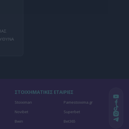
ΙΑΣ
ΕΥΘΥΝΑ
ΣΤΟΙΧΗΜΑΤΙΚΕΣ ΕΤΑΙΡΙΕΣ
Stoiximan
Pamestoixima.gr
Novibet
Superbet
Bwin
Bet365