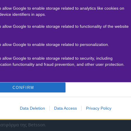
0**.
o allow Google to enable storage related to analytics like cookies on
evice identifiers in apps.
ΡΥΦΑΙΑ ΑΘΛΗΜΑΤΑ ΠΑΙΖΟΥΝ ΣΤΗΝ BETSSON ΜΕ ΣΟΥΠΕΡ
ΟΥΑ ΣΤΟΙΧΗΜΑΤΟΣ*
o allow Google to enable storage related to functionality of the website
λατφόρμα της Betsson θα βρείτε πλήθος αγώνων με ασυναγώνι
o allow Google to enable storage related to personalization.
μένες Αποδόσεις
από διάφορα πρωταθλήματα, συγκεντρωμένες 
ίδα, οι οποίες θα σας προσφέρουν απίστευτες ευκαιρίες για
o allow Google to enable storage related to security, including
ισμα.
cation functionality and fraud prevention, and other user protection.
er League το στοίχημα
είναι συναρπαστικό. Κάθε αγωνιστική τ
μμα προσφέρει δυνατές αναμετρήσεις και στο κουπόνι υπάρχο
CONFIRM
ευκαιρίες για στοίχημα. Στο ΟΦΗ εναντίον Κηφισιά, το ενδεχ
υν και οι δύο ομάδες
δίνεται στο 1.95**, ενώ το
να μην τα
ρουν
πάει στο 1.78**. Με Ενίσχυση Απόδοσης, το
να σκοράρουν 
Data Deletion
Data Access
Privacy Policy
δες και να σημειωθεί Over 2,5 γκολ
ανεβαίνει στο 2.80** (από 2
λατφόρμα της Betsson.