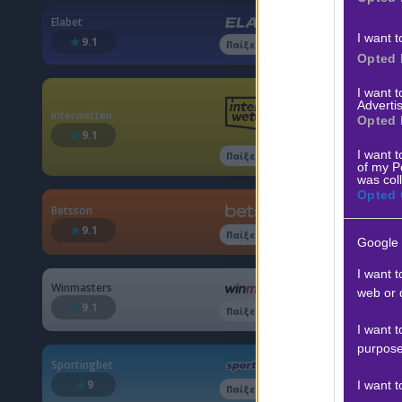
στοίχημ
Elabet
Super L
I want t
9.1
Παίξε νόμιμα
Opted 
Η Κηφισ
I want 
πάει στ
Advertis
Interwetten
Opted 
παιχνίδ
9.1
Κύπελλο
I want t
Παίξε νόμιμα
of my P
League,
was col
Opted 
πάλι γι
Betsson
φιλοξεν
9.1
Παίξε νόμιμα
Google 
να παλέ
I want t
Winmasters
Στην κ
web or d
9.1
Παίξε νόμιμα
μπορεί 
I want t
αμέτρητ
purpose
Sportingbet
ΟΦΗ εν
9
I want 
Παίξε νόμιμα
1.63**,