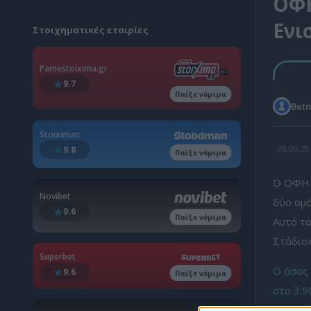
ΟΦΗ
Ενι
Στοιχηματικές εταιρίες
Pamestoixima.gr
9.7
Παίξε νόμιμα
Bet
Stoiximan
28.09.25
9.8
Παίξε νόμιμα
Ο ΟΦΗ υ
Novibet
δύο ομά
9.6
Παίξε νόμιμα
Αυτό το
Στάδιο»
Superbet
Ο άσος 
9.6
Παίξε νόμιμα
στο 3.9
εργαλεί