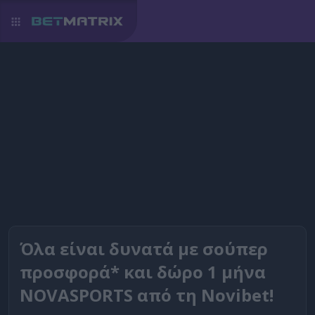
Όλα είναι δυνατά με σούπερ
προσφορά* και δώρο 1 μήνα
NOVASPORTS από τη Novibet!