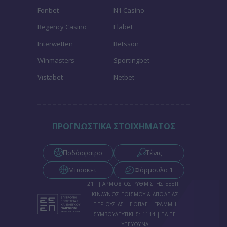
Fonbet
N1 Casino
Regency Casino
Elabet
Interwetten
Betsson
Winmasters
Sportingbet
Vistabet
Netbet
ΠΡΟΓΝΩΣΤΙΚΑ ΣΤΟΙΧΗΜΑΤΟΣ
Ποδόσφαιρο
Τένις
Μπάσκετ
Φόρμουλα 1
21+ | ΑΡΜΟΔΙΟΣ ΡΥΘΜΙΣΤΗΣ ΕΕΕΠ |
ΚΙΝΔΥΝΟΣ ΕΘΙΣΜΟΥ & ΑΠΩΛΕΙΑΣ
ΠΕΡΙΟΥΣΙΑΣ | ΕΟΠΑΕ – ΓΡΑΜΜΗ
ΣΥΜΒΟΥΛΕΥΤΙΚΗΣ: 1114 | ΠΑΙΞΕ
ΥΠΕΥΘΥΝΑ