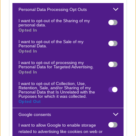
γκάμα προσφορών*, Novibet Branded τραπέζια και
Please note that this website/app uses one or more Google
Personal Data Processing Opt Outs
κορυφαίο πρόγραμμα ανταμοιβής*.
services and may gather and store information including but
not limited to your visit or usage behaviour. You may click to
I want to opt-out of the Sharing of my
Τέλος, όλα τα μέλη της Novibet μπορούν καθημερινά να
personal data.
grant or deny consent to Google and its third-party tags to
Opted In
βρουν προσφορές* για τα μεγάλα παιχνίδια και
use your data for below specified purposes in below Google
consent section.
I want to opt-out of the Sale of my
κορυφαίο πρόγραμμα ανταμοιβής*.
Personal Data.
Opted In
Στη Novibet παίζεις νόμιμα, παίζεις υπεύθυνα!
I want to opt-out of processing my
Personal Data for Targeted Advertising.
*ΙΣΧΥΟΥΝ ΟΡΟΙ & ΠΡΟΫΠΟΘΕΣΕΙΣ ΔΙΑΘΕΣΙΜΟΙ ΣΤΟ
Opted In
NOVIBET.GR/INFO/OROI
I want to opt-out of Collection, Use,
Retention, Sale, and/or Sharing of my
21+| ΑΡΜΟΔΙΟΣ ΡΥΘΜΙΣΤΗΣ:ΕΕΕΠ | ΚΙΝΔΥΝΟΣ
Personal Data that Is Unrelated with the
Purposes for which it was collected.
ΕΘΙΣΜΟΥ & ΑΠΩΛΕΙΑΣ ΠΕΡΙΟΥΣΙΑΣ | ΓΡΑΜΜΗ
Opted Out
ΒΟΗΘΕΙΑΣ ΚΕΘΕΑ: 2109237777 | ΠΑΙΞΕ ΥΠΕΥΘΥΝΑ.
Google consents
I want to allow Google to enable storage
Προσφορές*
related to advertising like cookies on web or