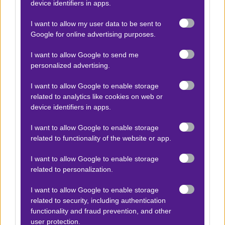
device identifiers in apps.
I want to allow my user data to be sent to
ΒΑΘΜΟΛΟΓΙΕΣ
Google for online advertising purposes.
Βαθμολογίες Ελλάδα - Stoiximan
I want to allow Google to send me
Super league
personalized advertising.
Βαθμολογίες Aγγλία – Premier league
I want to allow Google to enable storage
Βαθμολογίες Γερμανίας – Bundesliga
related to analytics like cookies on web or
Βαθμολογίες Ισπανίας- La liga
device identifiers in apps.
Βαθμολογίες Ιταλίας- Serie A
I want to allow Google to enable storage
related to functionality of the website or app.
Βαθμολογίες Γαλλίας-League 1
I want to allow Google to enable storage
related to personalization.
ΣΤΟΙΧΗΜΑ
I want to allow Google to enable storage
Κουπόνι στοιχήματος ΟΠΑΠ
related to security, including authentication
functionality and fraud prevention, and other
To bet builder της ημέρας
user protection.