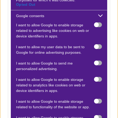
Purposes for which it was collected.
Opted Out
να δώσουν μία ξεχωριστή νότα στο παιχνίδι σου.
Google consents
*ΙΣΧΥΟΥΝ ΟΡΟΙ & ΠΡΟΫΠΟΘΕΣΕΙΣ
I want to allow Google to enable storage
21+ | ΑΡΜΟΔΙΟΣ ΡΥΘΜΙΣΤΗΣ ΕΕΕΠ | ΚΙΝΔΥΝΟΣ
related to advertising like cookies on web or
ΕΘΙΣΜΟΥ & ΑΠΩΛΕΙΑΣ ΠΕΡΙΟΥΣΙΑΣ | ΓΡΑΜΜΗ
device identifiers in apps.
ΒΟΗΘΕΙΑΣ ΚΕΘΕΑ: 210 9237777 | ΠΑΙΞΕ ΥΠΕΥΘΥΝΑ
I want to allow my user data to be sent to
Google for online advertising purposes.
Προσφορές*
I want to allow Google to send me
personalized advertising.
I want to allow Google to enable storage
ΒΑΘΜΟΛΟΓΙΕΣ
related to analytics like cookies on web or
device identifiers in apps.
Βαθμολογίες Ελλάδα - Stoiximan
Super league
I want to allow Google to enable storage
related to functionality of the website or app.
Βαθμολογίες Aγγλία – Premier league
Βαθμολογίες Γερμανίας – Bundesliga
I want to allow Google to enable storage