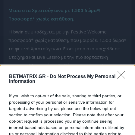
Μέσα στα Χριστούγεννα με 1.500 δώρα*!
Προσφορά* χωρίς κατάθεση.
Η
bwin
σε υποδέχεται με την Festive Welcome
προσφορά* χωρίς κατάθεση, που μοιράζει 1.500 δώρα*
τα φετινά Χριστούγεννα. Είσαι μέσα στο παιχνίδι σε
Στοίχημα και Live Casino με την πιο εορταστική
προσφορά*, που είναι διαθέσιμη για λίγες μέρες.
BETMATRIX.GR -
Do Not Process My Personal
Με την
bwin
εδώ και 28 χρόνια είσαι μέσα στο παιχνίδι.
Information
Στην πιο εξελιγμένη πλατφόρμα που είχαμε ποτέ,
παραμένεις ο πρωταγωνιστής. Καθημερινά μπορείς να
If you wish to opt-out of the sale, sharing to third parties, or
processing of your personal or sensitive information for
βρεις αναμετρήσεις με 0% Γκανιότα*. Είτε μιλάμε για
targeted advertising by us, please use the below opt-out
ποδοσφαιρικούς αγώνες, είτε για αναμετρήσεις της
section to confirm your selection. Please note that after your
EuroLeague.
opt-out request is processed you may continue seeing
interest-based ads based on personal information utilized by
Το Build A Bet* εξελίχθηκε και είναι διαθέσιμο και στο
us or personal information disclosed to third parties prior to