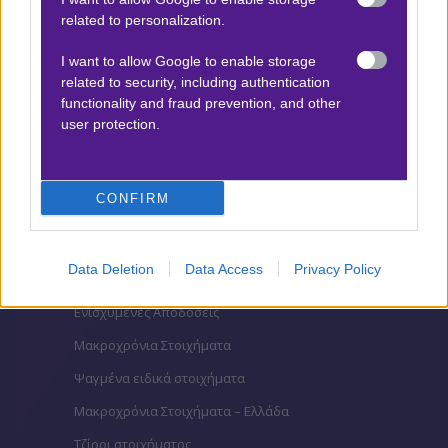
related to personalization.
Βαθμολογίες Ισπανίας- La liga
Βαθμολογίες Ιταλίας- Serie A
I want to allow Google to enable storage
related to security, including authentication
Βαθμολογίες Γαλλίας-League 1
functionality and fraud prevention, and other
user protection.
ΣΤΟΙΧΗΜΑ
CONFIRM
Κουπόνι στοιχήματος ΟΠΑΠ
To bet builder της ημέρας
Data Deletion
Data Access
Privacy Policy
Αναλύσεις αγώνων
Ενισχυμένες Αποδόσεις
Μακροχρόνια Στοιχήματα
Ψαγμένα ειδικά στοιχήματα
Μακροχρόνια Στοιχήματα – Ελλάδα
Τζίροι στοιχήματος