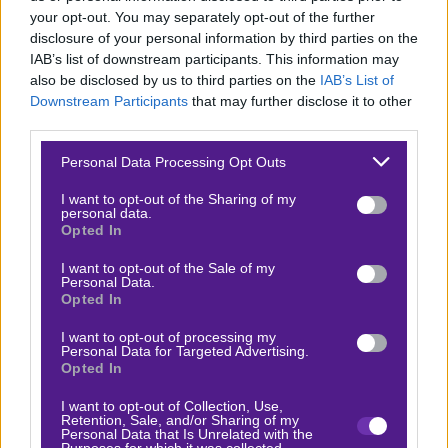
your opt-out. You may separately opt-out of the further
Live, για να συνδυάζεις περισσότερες επιλογές σ’ ένα
disclosure of your personal information by third parties on the
στοίχημα από τον ίδιο αγώνα. Καθημερινά οι αμέτρητες
IAB’s list of downstream participants. This information may
Ενισχυμένες Αποδόσεις «εκτοξεύουν» την εμπειρία του
also be disclosed by us to third parties on the
IAB’s List of
Downstream Participants
that may further disclose it to other
παιχνιδιού, ενώ οι τα ειδικά για κάθε φάση των
third parties.
αγώνων καλύπτουν επιθυμία σου! Με την Πρώιμη
Please note that this website/app uses one or more Google
Πληρωμή* πας ταμείο στο… +2 και όταν η ομάδα που
Personal Data Processing Opt Outs
services and may gather and store information including but
επέλεξες, προηγηθεί με 2 γκολ.
not limited to your visit or usage behaviour. You may click to
I want to opt-out of the Sharing of my
personal data.
grant or deny consent to Google and its third-party tags to
Opted In
Χριστούγεννα με 1.500 δώρα* από την προσφορά*
use your data for below specified purposes in below Google
χωρίς κατάθεση!
consent section.
I want to opt-out of the Sale of my
Personal Data.
Opted In
Το Live Casino της
bwin
φορά τα… γιορτινά του και σε
περιμένει για μοναδικές στιγμές διασκέδασης και τα
I want to opt-out of processing my
Personal Data for Targeted Advertising.
φετινά Χριστούγεννα. Εορταστική διάθεση με
Opted In
καθημερινές προσφορές* και μοναδικές εκπλήξεις*.
I want to opt-out of Collection, Use,
Έλληνες ντίλερ σε τραπέζια Ρουλέτας ή Μπλάκτζακ,
Retention, Sale, and/or Sharing of my
Personal Data that Is Unrelated with the
την ώρα που τα κορυφαία Live Game Shows έρχονται