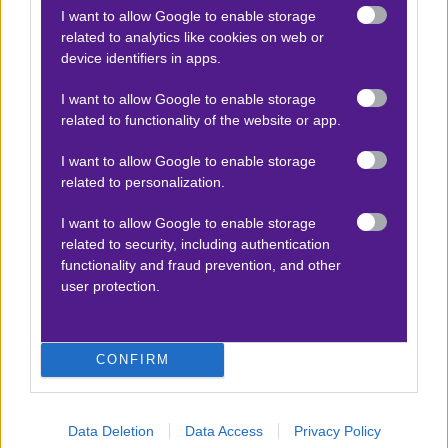
ΕΘΙΣΜΟΥ & ΑΠΩΛΕΙΑΣ ΠΕΡΙΟΥΣΙΑΣ | ΓΡΑΜΜΗ
I want to allow Google to enable storage
related to analytics like cookies on web or
ΒΟΗΘΕΙΑΣ ΚΕΘΕΑ: 210 9237777 | ΠΑΙΞΕ ΥΠΕΥΘΥΝΑ
device identifiers in apps.
I want to allow Google to enable storage
Προσφορές*
related to functionality of the website or app.
I want to allow Google to enable storage
related to personalization.
ΒΑΘΜΟΛΟΓΙΕΣ
I want to allow Google to enable storage
Βαθμολογίες Ελλάδα - Stoiximan
related to security, including authentication
Super league
functionality and fraud prevention, and other
Βαθμολογίες Aγγλία – Premier league
user protection.
Βαθμολογίες Γερμανίας – Bundesliga
Βαθμολογίες Ισπανίας- La liga
CONFIRM
Βαθμολογίες Ιταλίας- Serie A
Βαθμολογίες Γαλλίας-League 1
Data Deletion
Data Access
Privacy Policy