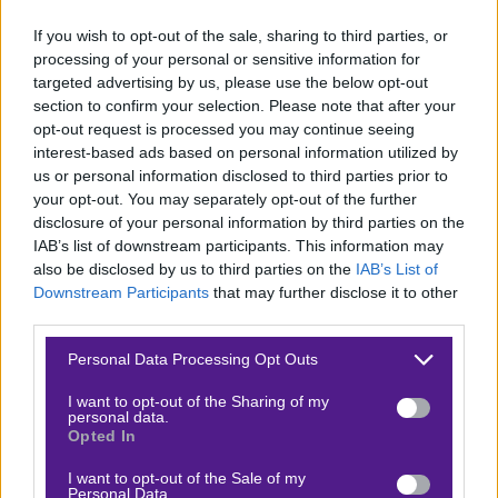
αφού στις επτά πιο πρόσφατες νίκες πρωταθλήματος
If you wish to opt-out of the sale, sharing to third parties, or
μόνο στις τρεις έχει δεχθεί γκολ. Ο Μεχντί Ταρεμί έχει
processing of your personal or sensitive information for
targeted advertising by us, please use the below opt-out
συμμετοχή σε γκολ και στις δύο πρώτες του εμφανίσεις
section to confirm your selection. Please note that after your
στο πρωτάθλημα (2 γκολ και 1 ασίστ) και θα επιδιώξει
opt-out request is processed you may continue seeing
να γίνει ο πρώτος παίκτης του Ολυμπιακού από τη
interest-based ads based on personal information utilized by
us or personal information disclosed to third parties prior to
σεζόν 2020/21 που θα έχει συμμετοχή σε γκολ και στα
your opt-out. You may separately opt-out of the further
τρία πρώτα του ματς στη διοργάνωση.
disclosure of your personal information by third parties on the
IAB’s list of downstream participants. This information may
Vistabet: Priceboosts στο Ολυμπιακός –
also be disclosed by us to third parties on the
IAB’s List of
Λεβαδειακός!
Downstream Participants
that may further disclose it to other
third parties.
Σε εξαιρετικό μομέντουμ
Please note that this website/app uses one or more Google
Personal Data Processing Opt Outs
services and may gather and store information including but
Εντυπωσιακός ο Λεβαδειακός στη σεζόν, κάτι που
not limited to your visit or usage behaviour. You may click to
I want to opt-out of the Sharing of my
αποτυπώνεται με τις εμφανίσεις και τη συγκομιδή του.
personal data.
grant or deny consent to Google and its third-party tags to
Opted In
Μετά την τεσσάρα στον ΠΑΟΚ για το κύπελλο, διέλυσε
use your data for below specified purposes in below Google
consent section.
με 4-0 τον ΟΦΗ για το πρωτάθλημα και ακολούθησε το
I want to opt-out of the Sale of my
Personal Data.