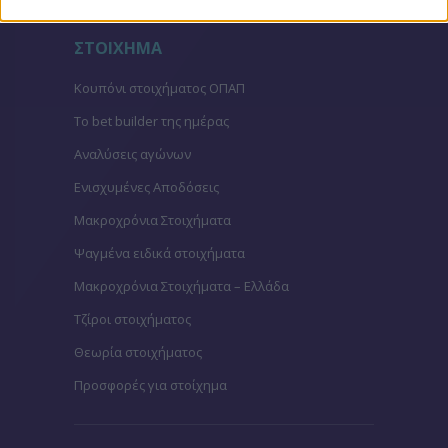
ΣΤΟΙΧΗΜΑ
Κουπόνι στοιχήματος ΟΠΑΠ
To bet builder της ημέρας
Αναλύσεις αγώνων
Ενισχυμένες Αποδόσεις
Μακροχρόνια Στοιχήματα
Ψαγμένα ειδικά στοιχήματα
Μακροχρόνια Στοιχήματα – Ελλάδα
Τζίροι στοιχήματος
Θεωρία στοιχήματος
Προσφορές για στοίχημα