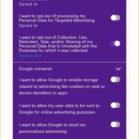
διπλό στη Λάρισα (2-1), πάλι για το κύπελλο. Ετσι, οι
Opted In
Βοιωτοί είναι στην πεντάδα του πρωταθλήματος και
I want to opt-out of processing my
πολύ κοντά στην απευθείας πρόκριση στα
Personal Data for Targeted Advertising.
Opted In
προημιτελικά. Ομάδα που παίζει καλό ποδόσφαιρο,
I want to opt-out of Collection, Use,
ωστόσο, αγνοεί τη νίκη στις τελευταίες 26
Retention, Sale, and/or Sharing of my
Personal Data that Is Unrelated with the
αναμετρήσεις της για το πρωτάθλημα απέναντι στον
Purposes for which it was collected.
Ολυμπιακό, το μεγαλύτερο σερί χωρίς επιτυχία
Opted Out
απέναντι σε έναν και μόνο αντίπαλο στην ιστορία του
Google consents
συλλόγου.
I want to allow Google to enable storage
*ΙΣΧΥΟΥΝ ΟΡΟΙ & ΠΡΟΫΠΟΘΕΣΕΙΣ
related to advertising like cookies on web or
device identifiers in apps.
ΔΙΑΘΕΣΙΜΟ ΜΟΝΟ ΓΙΑ ΤΗΝ ΑΝΑΜΕΤΡΗΣΗ
I want to allow my user data to be sent to
ΟΛΥΜΠΙΑΚΟΣ – ΛΕΒΑΔΕΙΑΚΟΣ. ΙΣΧΥΕΙ
Google for online advertising purposes.
ΜΟΝΟ ΓΙΑ ΤΗΝ ΑΓΟΡΑ «ΑΠΟΤΕΛΕΣΜΑ ΑΓΩΝΑ 1Χ2».
I want to allow Google to send me
personalized advertising.
21+ | ΑΡΜΟΔΙΟΣ ΡΥΘΜΙΣΤΗΣ ΕΕΕΠ | ΚΙΝΔΥΝΟΣ