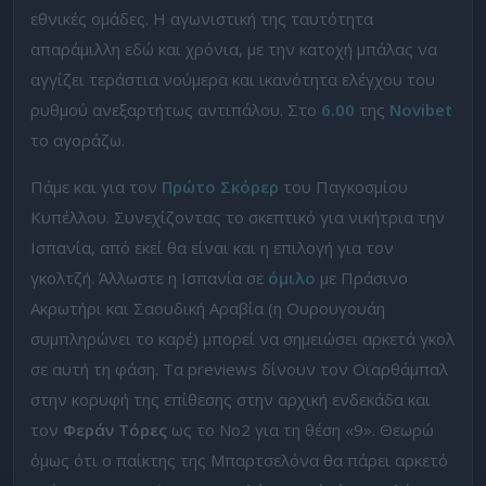
εθνικές ομάδες. Η αγωνιστική της ταυτότητα
απαράμιλλη εδώ και χρόνια, με την κατοχή μπάλας να
αγγίζει τεράστια νούμερα και ικανότητα ελέγχου του
ρυθμού ανεξαρτήτως αντιπάλου. Στο
6.00
της
Novibet
το αγοράζω.
Πάμε και για τον
Πρώτο Σκόρερ
του Παγκοσμίου
Κυπέλλου. Συνεχίζοντας το σκεπτικό για νικήτρια την
Ισπανία, από εκεί θα είναι και η επιλογή για τον
γκολτζή. Άλλωστε η Ισπανία σε
όμιλο
με Πράσινο
Ακρωτήρι και Σαουδική Αραβία (η Ουρουγουάη
συμπληρώνει το καρέ) μπορεί να σημειώσει αρκετά γκολ
σε αυτή τη φάση. Τα previews δίνουν τον Οϊαρθάμπαλ
στην κορυφή της επίθεσης στην αρχική ενδεκάδα και
τον
Φεράν Τόρες
ως το Νο2 για τη θέση «9». Θεωρώ
όμως ότι ο παίκτης της Μπαρτσελόνα θα πάρει αρκετό