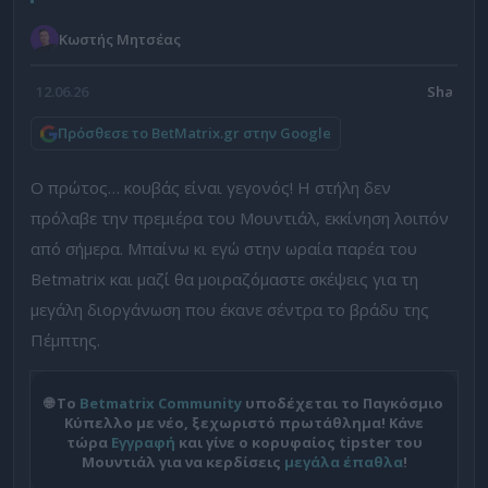
Κωστής Μητσέας
12.06.26
Πρόσθεσε το BetMatrix.gr στην Google
Ο πρώτος… κουβάς είναι γεγονός! Η στήλη δεν
πρόλαβε την πρεμιέρα του Μουντιάλ, εκκίνηση λοιπόν
από σήμερα. Μπαίνω κι εγώ στην ωραία παρέα του
Betmatrix και μαζί θα μοιραζόμαστε σκέψεις για τη
μεγάλη διοργάνωση που έκανε σέντρα το βράδυ της
Πέμπτης.
🌐 Το
Betmatrix Community
υποδέχεται το Παγκόσμιο
Κύπελλο με νέο, ξεχωριστό πρωτάθλημα! Κάνε
τώρα
Εγγραφή
και γίνε ο κορυφαίος tipster του
Μουντιάλ για να κερδίσεις
μεγάλα έπαθλα
!