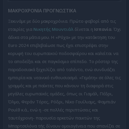
ΜΑΚΡΟΧΡΟΝΙΑ ΠΡΟΓΝΩΣΤΙΚΑ
Ξεκινάμε με δύο μακροχρόνια. Πρώτο φαβορί από τις
εταιρίες για
Νικητής Μουντιάλ
δίνεται η
Ισπανία
. Όχι
άδικα στα μάτια μου. Η «Ρόχα» με την κατάκτηση του
Euro 2024 επιβεβαίωσε πως έχει επιστρέψει στην
κορυφή του ευρωπαϊκού ποδοσφαίρου και καλείται να
το αποδείξει και σε παγκόσμιο επίπεδο. Το ρόστερ της
παραδοσιακά ξεχειλίζει από ταλέντο, ενώ συνδυάζει
εμπειρία και νεανικό ενθουσιασμό. «Γεμάτη» σε όλες τις
γραμμές και με παίκτες που κάνουν τη διαφορά στις
μεγάλες ευρωπαϊκές ομάδες, όπως οι Γιαμάλ, Πέδρι,
Όλμο, Φεράν Τόρες, Ρόδρι, Νίκο Γουίλιαμς, Φαμπιάν
Ρουίθ κ.ά., ενώ η -σε πολλές περιπτώσεις και
ταυτόχρονη- παρουσία αρκετών παικτών της
Μπαρτσελόνα τής δίνουν ομοιογένεια που σπανίζει σε