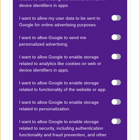
την
προσφορά* 1UP
μάς αρκεί να προηγηθούν οι ΗΠΑ
device identifiers in apps.
για να πάμε ταμείο!
I want to allow my user data to be sent to
*Ισχύουν όροι και προϋποθέσεις
Google for online advertising purposes.
I want to allow Google to send me
personalized advertising.
Ο Κωστής Μητσέας προτείνει:
I want to allow Google to enable storage
related to analytics like cookies on web or
device identifiers in apps.
ΗΠΑ - Παραγουάη
x10
Παγκόσμιο Κύπελλο Ποδοσφαίρου 2026
13.06.2026
+11.00
|
04:00
I want to allow Google to enable storage
related to functionality of the website or app.
1 (1UP*)
I want to allow Google to enable storage
2.10
related to personalization.
I want to allow Google to enable storage
Αποτέλεσμα:
4-1 (1-0)
related to security, including authentication
functionality and fraud prevention, and other
Μουντιάλ 2026