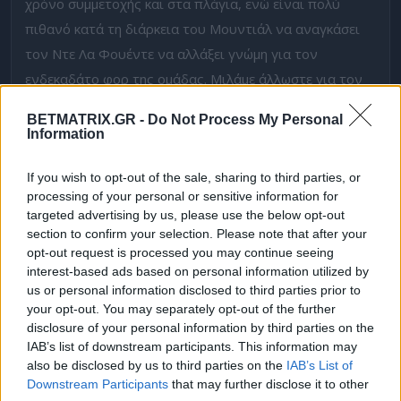
χρόνο συμμετοχής και στα πλάγια, ενώ είναι πολύ
πιθανό κατά τη διάρκεια του Μουντιάλ να αναγκάσει
τον Ντε Λα Φουέντε να αλλάξει γνώμη για τον
ενδεκαδάτο φορ της ομάδας. Μιλάμε άλλωστε για τον
δέκατο all time σκόρερ της Ισπανίας, με 24 γκολ σε 57
BETMATRIX.GR -
Do Not Process My Personal
συμμετοχές. Υπερβολικά μεγάλο το
51.00
στην
Bet365
.
Information
ΗΠΑ – ΠΑΡΑΓΟΥΑΗ
If you wish to opt-out of the sale, sharing to third parties, or
processing of your personal or sensitive information for
Η τελευταία χρονικά συνδιοργανώτρια που μπαίνει
targeted advertising by us, please use the below opt-out
στον χορό είναι η ομάδα των
Ηνωμένων Πολιτειών
section to confirm your selection. Please note that after your
Αμερικής
. Πονηρός ο
Δ’ όμιλος
, μαζί με τις ομάδες του
opt-out request is processed you may continue seeing
interest-based ads based on personal information utilized by
ζευγαριού είναι η -πολύ υπολογίσιμη- Τουρκία και η
us or personal information disclosed to third parties prior to
Αυστραλία. Η αρχή λοιπόν είναι το ήμισυ του παντός
your opt-out. You may separately opt-out of the further
και όποια ομάδα ξεκινήσει με τρίποντο έχει πολλές
disclosure of your personal information by third parties on the
IAB’s list of downstream participants. This information may
πιθανότητες να συνεχίσει στους «32». Δίνω
also be disclosed by us to third parties on the
IAB’s List of
προβάδισμα στις ΗΠΑ, με διπλή αιτιολογία. Θεωρώ
Downstream Participants
that may further disclose it to other