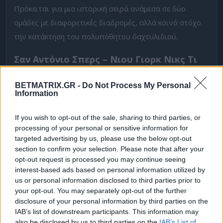
Πρόκειται για μια ιστορική σειρά ανάμεσα σε δύο
ομάδες με διαφορετικές διαδρομές, αλλά κοινό στόχο
την κατάκτηση του πολυπόθητου δαχτυλιδιού.
Σαν Αντόνιο Σπερς – Νιου Γιορκ Νικς Τι
Παίζουμε
BETMATRIX.GR -
Do Not Process My Personal
Old School Game 1. Οι γηπεδούχοι στηρίζονται αρκετά
Information
στο μακρινό σουτ αφού άπαντες σουτάρουν ενώ
αναμένεται μεγάλη μάχη στα ριμπάουντ. Από την άλλη
If you wish to opt-out of the sale, sharing to third parties, or
processing of your personal or sensitive information for
οι Νικς θα παίξουν κοντά στα καλάθι, θα δοκιμάσουν
targeted advertising by us, please use the below opt-out
το δίποντο αρκετά και αξίζει να δούμε και τις εύστοχες
section to confirm your selection. Please note that after your
βολές τους αφού υπερτερούν σε μέγεθος.
opt-out request is processed you may continue seeing
interest-based ads based on personal information utilized by
us or personal information disclosed to third parties prior to
Επιλογή
Απόδοση
your opt-out. You may separately opt-out of the further
disclosure of your personal information by third parties on the
IAB’s list of downstream participants. This information may
Over 25,5 εύστοχα δίποντα
1.80
also be disclosed by us to third parties on the
IAB’s List of