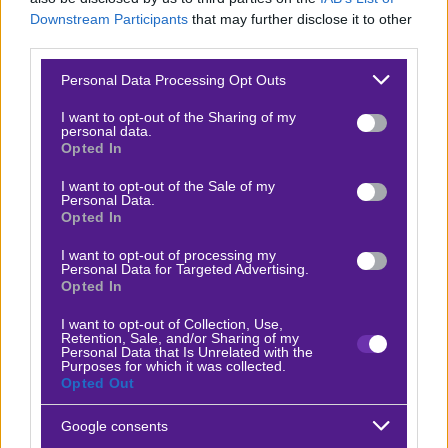
Νικς
Downstream Participants
that may further disclose it to other
third parties.
Over 90,5 ριμπάουντ
1.80
Please note that this website/app uses one or more Google
Personal Data Processing Opt Outs
services and may gather and store information including but
not limited to your visit or usage behaviour. You may click to
I want to opt-out of the Sharing of my
Over 13,5 εύστοχα τρίποντα
1.90
personal data.
Σπερς
grant or deny consent to Google and its third-party tags to
Opted In
use your data for below specified purposes in below Google
consent section.
I want to opt-out of the Sale of my
Over 18,5 εύστοχες βολές
1.90
Personal Data.
Νικς
Opted In
I want to opt-out of processing my
Personal Data for Targeted Advertising.
Σαν Αντόνιο Σπερς – Νιου Γιορκ Νικς
Opted In
Ειδικά Παικτών
I want to opt-out of Collection, Use,
Ο Βίκτορ Γουεμπανιάμα είναι σε φοβερή φόρμα και
Retention, Sale, and/or Sharing of my
Personal Data that Is Unrelated with the
αναμένεται να αποτελέσει το πρώτο «βιολί» για το Σαν
Purposes for which it was collected.
Opted Out
Αντόνιο, ενώ από την άλλη ο Τάουνς μπορεί να κάνει
«πάρτι» στη ρακέτα. Ο Καστλ είναι καλός στο να
Google consents
μοιράζει τις μπάλες και θα βοηθήσει με τις ασίστ, ενώ ο