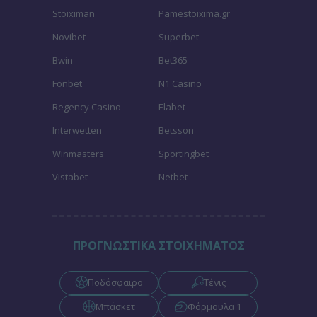
Stoiximan
Pamestoixima.gr
Novibet
Superbet
Bwin
Bet365
Fonbet
N1 Casino
Regency Casino
Elabet
Interwetten
Betsson
Winmasters
Sportingbet
Vistabet
Netbet
ΠΡΟΓΝΩΣΤΙΚΑ ΣΤΟΙΧΗΜΑΤΟΣ
Ποδόσφαιρο
Τένις
Μπάσκετ
Φόρμουλα 1