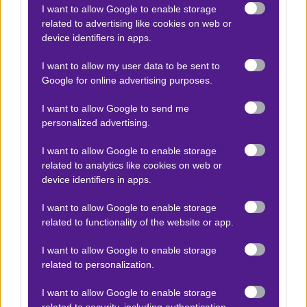
I want to allow Google to enable storage
Μπρίτζις μπορεί να άλλαξε τη μηχανική του σουτ του
related to advertising like cookies on web or
τα τελευταία χρόνια αλλά λογικά δύο τρίποντα τα έχει.
device identifiers in apps.
I want to allow my user data to be sent to
Επιλογή
Απόδοση
Google for online advertising purposes.
I want to allow Google to send me
Καστλ 7+ ασίστ
1.80
personalized advertising.
I want to allow Google to enable storage
Γουεμπανιάμα 28+ πόντοι
1.85
related to analytics like cookies on web or
device identifiers in apps.
Μπρίτζις 2+ εύστοχα
1.90
I want to allow Google to enable storage
τρίποντα
related to functionality of the website or app.
Τάουνς 15+ ριμπάουντ
3.50
I want to allow Google to enable storage
related to personalization.
Ισχύουν όροι & προϋποθέσεις
I want to allow Google to enable storage