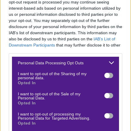
opt-out request is processed you may continue seeing
Μάλιστα, είχαν κάνει το ίδιο και απέναντι στους
interest-based ads based on personal information utilized by
us or personal information disclosed to third parties prior to
Σίξερς οι οποίοι είχαν έρθει επίσης από Game 7 με
your opt-out. You may separately opt-out of the further
τους Σπερς! Σε αυτό το σημείο της σεζόν, η
disclosure of your personal information by third parties on the
(ξε)κούραση μπορεί να σημαίνει πολλά, μπορεί
IAB’s list of downstream participants. This information may
also be disclosed by us to third parties on the
IAB’s List of
όμως και τίποτα. Το σίγουρο είναι ότι θα δούμε
Downstream Participants
that may further disclose it to other
εξαιρετικά αμφίρροπες μάχες, ξεκινώντας από την
third parties.
αποψινή. Το Σαν Αντόνιο βασίζεται πολύ στο
Please note that this website/app uses one or more Google
Personal Data Processing Opt Outs
τρίποντο -είναι και ένας τρόπος να μην κουραστεί
services and may gather and store information including but
στην επίθεση, ενώ αξίζει ποντάρισμα και στα
not limited to your visit or usage behaviour. You may click to
I want to opt-out of the Sharing of my
personal data.
grant or deny consent to Google and its third-party tags to
ριμπάουντ του «ΚΑΤ».
Opted In
use your data for below specified purposes in below Google
consent section.
21+ | ΚΙΝΔΥΝΟΣ ΕΘΙΣΜΟΥ & ΑΠΩΛΕΙΑΣ ΠΕΡΙΟΥΣΙΑΣ | ΠΑΙΞΕ ΥΠΕΥΘΥΝΑ & ΜΕ
I want to opt-out of the Sale of my
ΑΣΦΑΛΕΙΑ
Personal Data.
Opted In
Αποδόσεις
I want to opt-out of processing my
Personal Data for Targeted Advertising.
Opted In
Facts