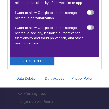
related to functionality of the website or app.
Βαθμολογίες Ελλάδα - Stoiximan
Super league
I want to allow Google to enable storage
Βαθμολογίες Aγγλία – Premier league
related to personalization.
Βαθμολογίες Γερμανίας – Bundesliga
I want to allow Google to enable storage
Βαθμολογίες Ισπανίας- La liga
related to security, including authentication
functionality and fraud prevention, and other
Βαθμολογίες Ιταλίας- Serie A
user protection.
Βαθμολογίες Γαλλίας-League 1
CONFIRM
ΣΤΟΙΧΗΜΑ
Κουπόνι στοιχήματος ΟΠΑΠ
Data Deletion
Data Access
Privacy Policy
To bet builder της ημέρας
Αναλύσεις αγώνων
Ενισχυμένες Αποδόσεις