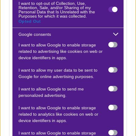
I want to opt-out of Collection, Use,
Retention, Sale, and/or Sharing of my
🌐 Το
Betmatrix Community
υποδέχεται το
Personal Data that Is Unrelated with the
Purposes for which it was collected.
Παγκόσμιο Κύπελλο με νέο, ξεχωριστό
Opted Out
πρωτάθλημα! Κάνε τώρα
Εγγραφή
και γίνε ο
κορυφαίος tipster του Μουντιάλ για να κερδίσεις
Google consents
μεγάλα έπαθλα
!
I want to allow Google to enable storage
🆘
Πρώτος Τελικός του ΝΒΑ.
Η σειρά κρίνεται στις
related to advertising like cookies on web or
τέσσερις νίκες, με τους Σπερς να έχουν
device identifiers in apps.
πλεονέκτημα έδρας.
I want to allow my user data to be sent to
🏀
Σαν Αντόνιο Σπερς – Νιου Γιορκ Νικς Ειδικά
Google for online advertising purposes.
στοιχήματα
I want to allow Google to send me
📺
Σαν Αντόνιο Σπερς – Νιου Γιορκ Νικς Κανάλι
personalized advertising.
I want to allow Google to enable storage
related to analytics like cookies on web or
device identifiers in apps.
ΒΑΘΜΟΛΟΓΙΕΣ
I want to allow Google to enable storage