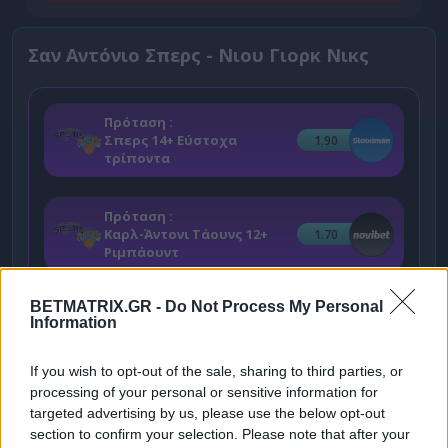
Σαν Αντόνιο Σπερς - Νιου Γιορκ Νικς
Πρόταση :
Σπερς 14+ Εύστοχα
1.90
τρίποντα
Πρόταση :
Καρλ-Άντονι Τάουνς 12+
1.70
Ριμπάουντ
Πράξη πρώτη στους τελικούς του NBA, με τους
BETMATRIX.GR -
Do Not Process My Personal
Information
γηπεδούχους Σπερς να προέρχονται από τη σειρά
7 παιχνιδιών απέναντι στους κατόχους Θάντερ.
If you wish to opt-out of the sale, sharing to third parties, or
Οι Νικς από την άλλη απόλαυσαν μια πολύτιμη
processing of your personal or sensitive information for
targeted advertising by us, please use the below opt-out
εβδομάδα ξεκούρασης, καθώς είχαν «σκουπίσει»
section to confirm your selection. Please note that after your
τους Καβαλίερς στους τελικούς της Ανατολής.