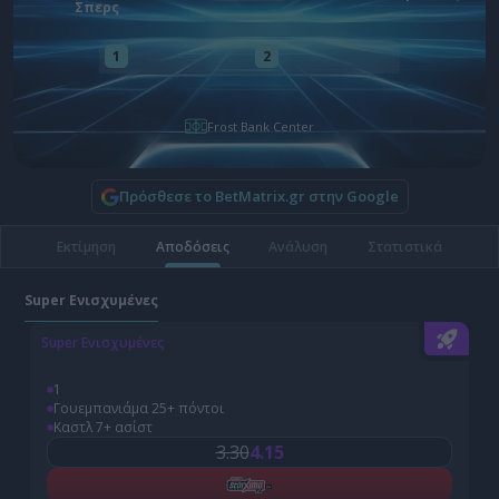
Σπερς
1
2
Frost Bank Center
Πρόσθεσε το BetMatrix.gr στην Google
Εκτίμηση
Αποδόσεις
Ανάλυση
Στατιστικά
Super Ενισχυμένες
Super Ενισχυμένες
S
1
Γουεμπανιάμα 25+ πόντοι
Καστλ 7+ ασίστ
3.30
4.15