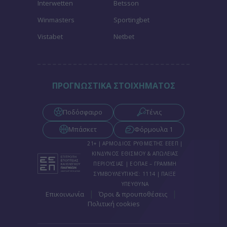
Interwetten
Betsson
Winmasters
Sportingbet
Vistabet
Netbet
ΠΡΟΓΝΩΣΤΙΚΑ ΣΤΟΙΧΗΜΑΤΟΣ
Ποδόσφαιρο
Τένις
Μπάσκετ
Φόρμουλα 1
21+ | ΑΡΜΟΔΙΟΣ ΡΥΘΜΙΣΤΗΣ ΕΕΕΠ |
ΚΙΝΔΥΝΟΣ ΕΘΙΣΜΟΥ & ΑΠΩΛΕΙΑΣ
ΠΕΡΙΟΥΣΙΑΣ | ΕΟΠΑΕ – ΓΡΑΜΜΗ
ΣΥΜΒΟΥΛΕΥΤΙΚΗΣ: 1114 | ΠΑΙΞΕ
ΥΠΕΥΘΥΝΑ
|
|
Επικοινωνία
Όροι & προυποθέσεις
Πολιτική cookies