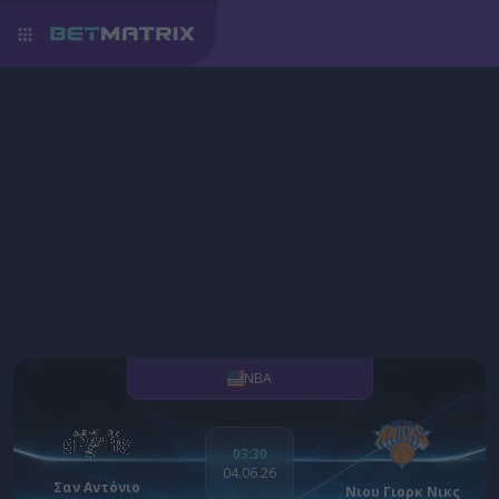
NBA
03:30
04.06.26
Σαν Αντόνιο
Νιου Γιορκ Νικς